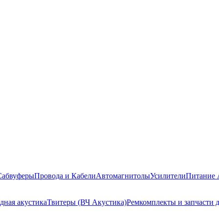
Сабвуферы
Провода и Кабели
Автомагнитолы
Усилители
Питание 
дная акустика
Твитеры (ВЧ Акустика)
Ремкомплекты и запчасти 