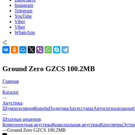
Instagram
Telegram
YouTube
Viber
Viber
WhatsApp
Ground Zero GZCS 100.2MB
Главная
—
Каталог
—
Акустика
Шумоизоляция
Короба
Подиумы
Аксессуары
Автосигнализации
—
Штатные решения
Компонентная акустика
Коаксиальная акустика
Кросоверы
Эстра
—
Ground Zero GZCS 100.2MB