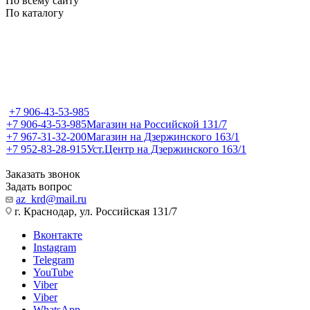
По всему сайту
По каталогу
+7 906-43-53-985
+7 906-43-53-985
Магазин на Российской 131/7
+7 967-31-32-200
Магазин на Дзержинского 163/1
+7 952-83-28-915
Уст.Центр на Дзержинского 163/1
Заказать звонок
Задать вопрос
az_krd@mail.ru
г. Краснодар, ул. Российская 131/7
Вконтакте
Instagram
Telegram
YouTube
Viber
Viber
WhatsApp