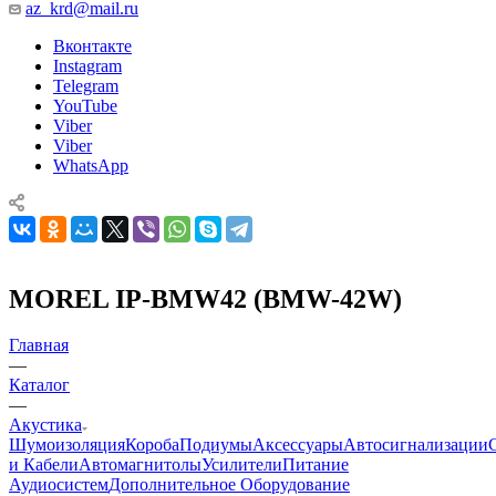
az_krd@mail.ru
Вконтакте
Instagram
Telegram
YouTube
Viber
Viber
WhatsApp
MOREL IP-BMW42 (BMW-42W)
Главная
—
Каталог
—
Акустика
Шумоизоляция
Короба
Подиумы
Аксессуары
Автосигнализации
и Кабели
Автомагнитолы
Усилители
Питание
Аудиосистем
Дополнительное Оборудование