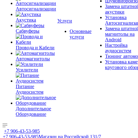
Шумовиброизо
Замена штатно
Автосигнализации
акустики
Установка
Акустика
Услуги
Автосигнализа
Замена штатно
Сабвуферы
Основные
магнитолы на
услуги
Android
Настройка
Провода и Кабели
аудиосистем
Тюнинг автомо
Автомагнитолы
Установка каме
кругового обзо
Усилители
Питание
Аудиосистем
Дополнительное
Оборудование
+7 906-43-53-985
+7 906-43-53-985
Магазин на Российской 131/7