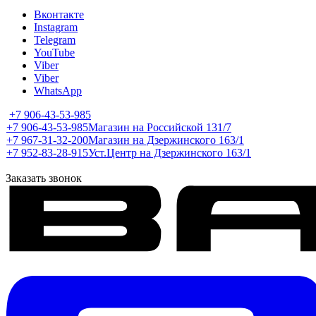
Вконтакте
Instagram
Telegram
YouTube
Viber
Viber
WhatsApp
+7 906-43-53-985
+7 906-43-53-985
Магазин на Российской 131/7
+7 967-31-32-200
Магазин на Дзержинского 163/1
+7 952-83-28-915
Уст.Центр на Дзержинского 163/1
Заказать звонок