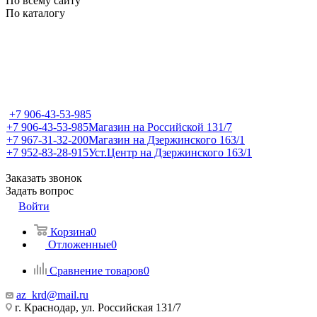
По всему сайту
По каталогу
+7 906-43-53-985
+7 906-43-53-985
Магазин на Российской 131/7
+7 967-31-32-200
Магазин на Дзержинского 163/1
+7 952-83-28-915
Уст.Центр на Дзержинского 163/1
Заказать звонок
Задать вопрос
Войти
Корзина
0
Отложенные
0
Сравнение товаров
0
az_krd@mail.ru
г. Краснодар, ул. Российская 131/7