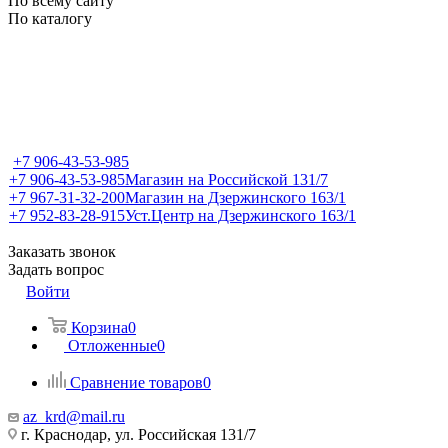
По всему сайту
По каталогу
+7 906-43-53-985
+7 906-43-53-985
Магазин на Российской 131/7
+7 967-31-32-200
Магазин на Дзержинского 163/1
+7 952-83-28-915
Уст.Центр на Дзержинского 163/1
Заказать звонок
Задать вопрос
Войти
Корзина
0
Отложенные
0
Сравнение товаров
0
az_krd@mail.ru
г. Краснодар, ул. Российская 131/7