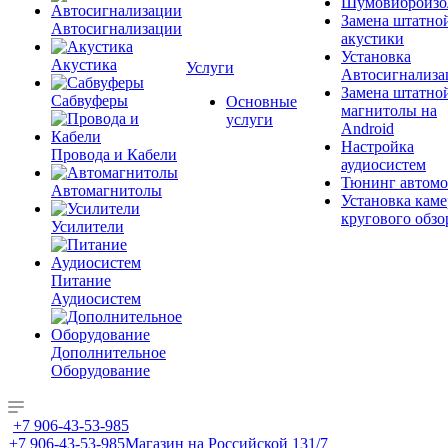
Шумовиброизо
Замена штатно
Автосигнализации
акустики
Установка
Акустика
Услуги
Автосигнализа
Замена штатно
Сабвуферы
Основные
магнитолы на
услуги
Android
Настройка
Провода и Кабели
аудиосистем
Тюнинг автомо
Автомагнитолы
Установка каме
кругового обзо
Усилители
Питание
Аудиосистем
Дополнительное
Оборудование
+7 906-43-53-985
+7 906-43-53-985
Магазин на Российской 131/7