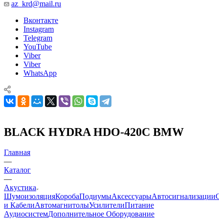
az_krd@mail.ru
Вконтакте
Instagram
Telegram
YouTube
Viber
Viber
WhatsApp
BLACK HYDRA HDO-420C BMW
Главная
—
Каталог
—
Акустика
Шумоизоляция
Короба
Подиумы
Аксессуары
Автосигнализации
и Кабели
Автомагнитолы
Усилители
Питание
Аудиосистем
Дополнительное Оборудование