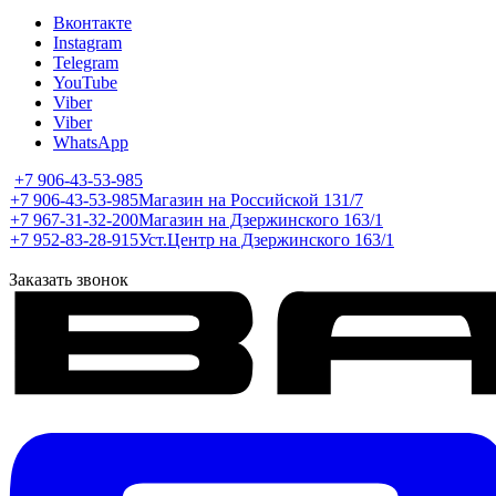
Вконтакте
Instagram
Telegram
YouTube
Viber
Viber
WhatsApp
+7 906-43-53-985
+7 906-43-53-985
Магазин на Российской 131/7
+7 967-31-32-200
Магазин на Дзержинского 163/1
+7 952-83-28-915
Уст.Центр на Дзержинского 163/1
Заказать звонок