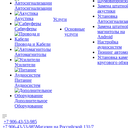
Шумовиброизо
Замена штатно
Автосигнализации
акустики
Установка
Акустика
Услуги
Автосигнализа
Замена штатно
Сабвуферы
Основные
магнитолы на
услуги
Android
Настройка
Провода и Кабели
аудиосистем
Тюнинг автомо
Автомагнитолы
Установка каме
кругового обзо
Усилители
Питание
Аудиосистем
Дополнительное
Оборудование
+7 906-43-53-985
+7 906-43-53-985
Магазин на Российской 131/7