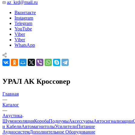
az_krd@mail.ru
Вконтакте
Instagram
Telegram
YouTube
Viber
Viber
WhatsApp
УРАЛ AK Кроссовер
Главная
—
Каталог
—
Акустика
Шумоизоляция
Короба
Подиумы
Аксессуары
Автосигнализации
и Кабели
Автомагнитолы
Усилители
Питание
Аудиосистем
Дополнительное Оборудование