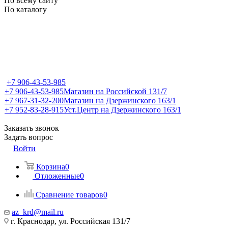
По всему сайту
По каталогу
+7 906-43-53-985
+7 906-43-53-985
Магазин на Российской 131/7
+7 967-31-32-200
Магазин на Дзержинского 163/1
+7 952-83-28-915
Уст.Центр на Дзержинского 163/1
Заказать звонок
Задать вопрос
Войти
Корзина
0
Отложенные
0
Сравнение товаров
0
az_krd@mail.ru
г. Краснодар, ул. Российская 131/7