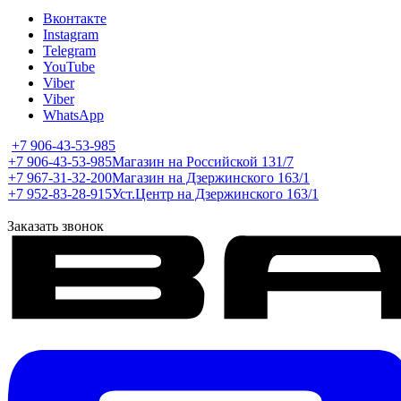
Вконтакте
Instagram
Telegram
YouTube
Viber
Viber
WhatsApp
+7 906-43-53-985
+7 906-43-53-985
Магазин на Российской 131/7
+7 967-31-32-200
Магазин на Дзержинского 163/1
+7 952-83-28-915
Уст.Центр на Дзержинского 163/1
Заказать звонок