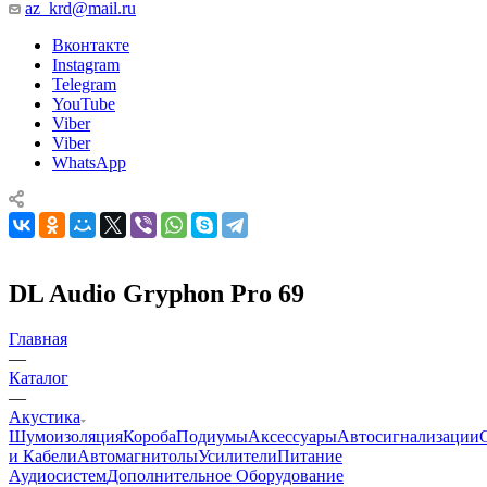
az_krd@mail.ru
Вконтакте
Instagram
Telegram
YouTube
Viber
Viber
WhatsApp
DL Audio Gryphon Pro 69
Главная
—
Каталог
—
Акустика
Шумоизоляция
Короба
Подиумы
Аксессуары
Автосигнализации
и Кабели
Автомагнитолы
Усилители
Питание
Аудиосистем
Дополнительное Оборудование