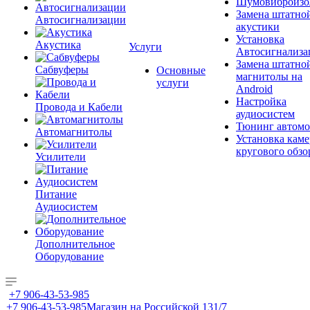
Шумовиброизо
Замена штатно
Автосигнализации
акустики
Установка
Акустика
Услуги
Автосигнализа
Замена штатно
Сабвуферы
Основные
магнитолы на
услуги
Android
Настройка
Провода и Кабели
аудиосистем
Тюнинг автомо
Автомагнитолы
Установка каме
кругового обзо
Усилители
Питание
Аудиосистем
Дополнительное
Оборудование
+7 906-43-53-985
+7 906-43-53-985
Магазин на Российской 131/7