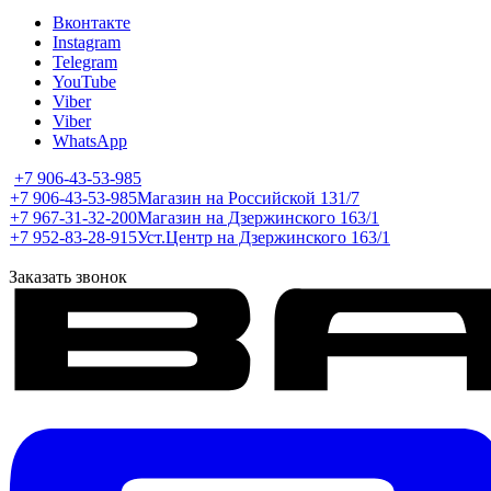
Вконтакте
Instagram
Telegram
YouTube
Viber
Viber
WhatsApp
+7 906-43-53-985
+7 906-43-53-985
Магазин на Российской 131/7
+7 967-31-32-200
Магазин на Дзержинского 163/1
+7 952-83-28-915
Уст.Центр на Дзержинского 163/1
Заказать звонок