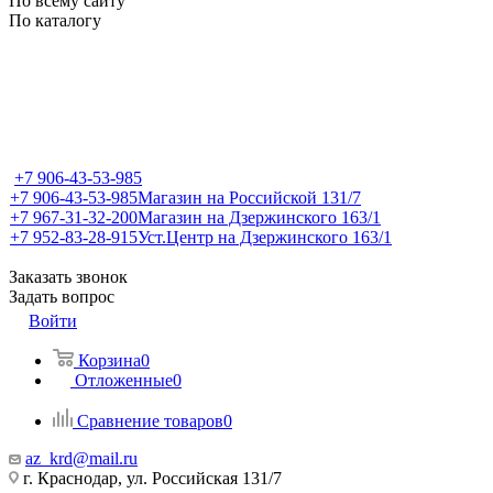
По всему сайту
По каталогу
+7 906-43-53-985
+7 906-43-53-985
Магазин на Российской 131/7
+7 967-31-32-200
Магазин на Дзержинского 163/1
+7 952-83-28-915
Уст.Центр на Дзержинского 163/1
Заказать звонок
Задать вопрос
Войти
Корзина
0
Отложенные
0
Сравнение товаров
0
az_krd@mail.ru
г. Краснодар, ул. Российская 131/7