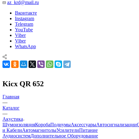
az_krd@mail.ru
Вконтакте
Instagram
Telegram
YouTube
Viber
Viber
WhatsApp
Kicx QR 652
Главная
—
Каталог
—
Акустика
Шумоизоляция
Короба
Подиумы
Аксессуары
Автосигнализации
и Кабели
Автомагнитолы
Усилители
Питание
Аудиосистем
Дополнительное Оборудование