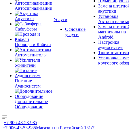
Шумовиброизо
Замена штатно
Автосигнализации
акустики
Установка
Акустика
Услуги
Автосигнализа
Замена штатно
Сабвуферы
Основные
магнитолы на
услуги
Android
Настройка
Провода и Кабели
аудиосистем
Тюнинг автомо
Автомагнитолы
Установка каме
кругового обзо
Усилители
Питание
Аудиосистем
Дополнительное
Оборудование
+7 906-43-53-985
+7 906-43-53-985
Магазин на Российской 131/7