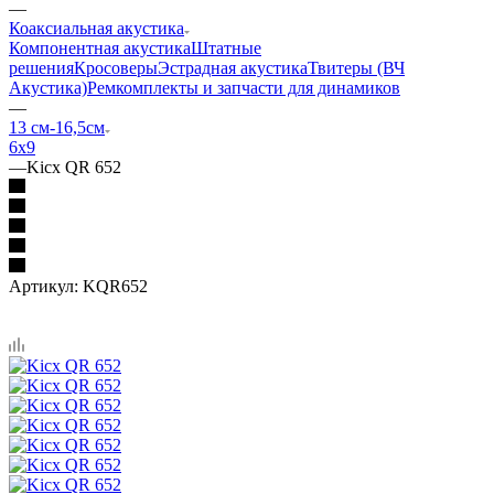
—
Коаксиальная акустика
Компонентная акустика
Штатные
решения
Кросоверы
Эстрадная акустика
Твитеры (ВЧ
Акустика)
Ремкомплекты и запчасти для динамиков
—
13 см-16,5см
6х9
—
Kicx QR 652
Артикул:
KQR652