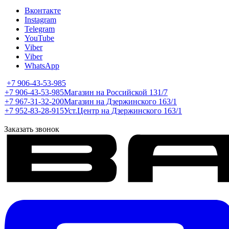
Вконтакте
Instagram
Telegram
YouTube
Viber
Viber
WhatsApp
+7 906-43-53-985
+7 906-43-53-985
Магазин на Российской 131/7
+7 967-31-32-200
Магазин на Дзержинского 163/1
+7 952-83-28-915
Уст.Центр на Дзержинского 163/1
Заказать звонок