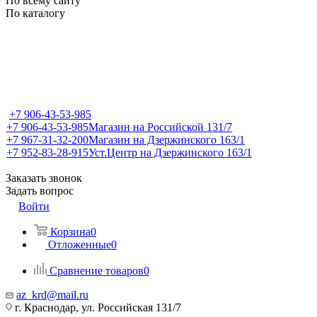
По всему сайту
По каталогу
+7 906-43-53-985
+7 906-43-53-985
Магазин на Российской 131/7
+7 967-31-32-200
Магазин на Дзержинского 163/1
+7 952-83-28-915
Уст.Центр на Дзержинского 163/1
Заказать звонок
Задать вопрос
Войти
Корзина
0
Отложенные
0
Сравнение товаров
0
az_krd@mail.ru
г. Краснодар, ул. Российская 131/7