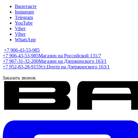
Вконтакте
Instagram
Telegram
YouTube
Viber
Viber
WhatsApp
+7 906-43-53-985
+7 906-43-53-985
Магазин на Российской 131/7
+7 967-31-32-200
Магазин на Дзержинского 163/1
+7 952-83-28-915
Уст.Центр на Дзержинского 163/1
Заказать звонок