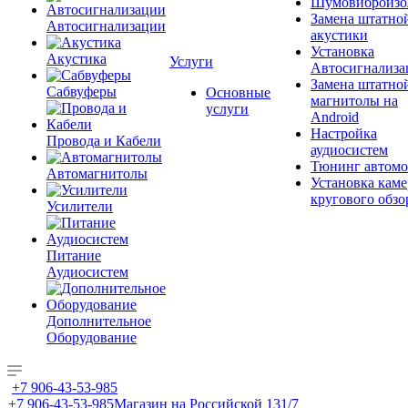
Шумовиброизо
Замена штатно
Автосигнализации
акустики
Установка
Акустика
Услуги
Автосигнализа
Замена штатно
Сабвуферы
Основные
магнитолы на
услуги
Android
Настройка
Провода и Кабели
аудиосистем
Тюнинг автомо
Автомагнитолы
Установка каме
кругового обзо
Усилители
Питание
Аудиосистем
Дополнительное
Оборудование
+7 906-43-53-985
+7 906-43-53-985
Магазин на Российской 131/7