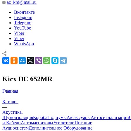
az_krd@mail.ru
Вконтакте
Instagram
Telegram
YouTube
Viber
Viber
WhatsApp
Kicx DC 652MR
Главная
—
Каталог
—
Акустика
Шумоизоляция
Короба
Подиумы
Аксессуары
Автосигнализации
и Кабели
Автомагнитолы
Усилители
Питание
Аудиосистем
Дополнительное Оборудование