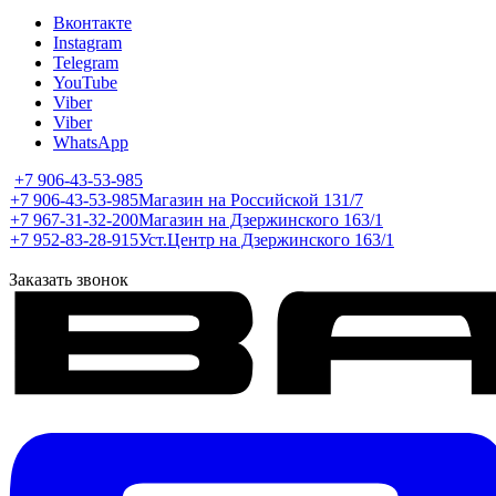
Вконтакте
Instagram
Telegram
YouTube
Viber
Viber
WhatsApp
+7 906-43-53-985
+7 906-43-53-985
Магазин на Российской 131/7
+7 967-31-32-200
Магазин на Дзержинского 163/1
+7 952-83-28-915
Уст.Центр на Дзержинского 163/1
Заказать звонок