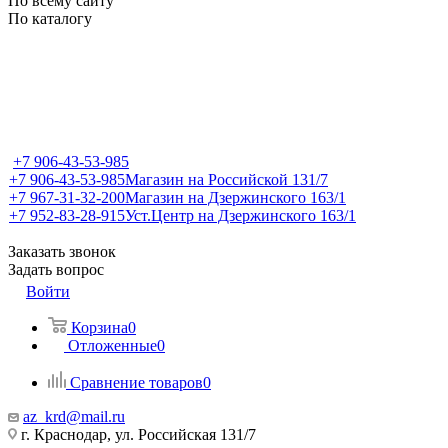
По всему сайту
По каталогу
+7 906-43-53-985
+7 906-43-53-985
Магазин на Российской 131/7
+7 967-31-32-200
Магазин на Дзержинского 163/1
+7 952-83-28-915
Уст.Центр на Дзержинского 163/1
Заказать звонок
Задать вопрос
Войти
Корзина
0
Отложенные
0
Сравнение товаров
0
az_krd@mail.ru
г. Краснодар, ул. Российская 131/7