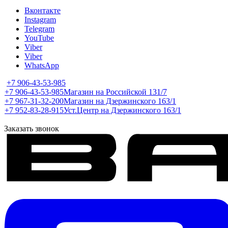
Вконтакте
Instagram
Telegram
YouTube
Viber
Viber
WhatsApp
+7 906-43-53-985
+7 906-43-53-985
Магазин на Российской 131/7
+7 967-31-32-200
Магазин на Дзержинского 163/1
+7 952-83-28-915
Уст.Центр на Дзержинского 163/1
Заказать звонок