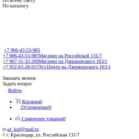
По всему сайту
По каталогу
+7 906-43-53-985
+7 906-43-53-985
Магазин на Российской 131/7
+7 967-31-32-200
Магазин на Дзержинского 163/1
+7 952-83-28-915
Уст.Центр на Дзержинского 163/1
Заказать звонок
Задать вопрос
Войти
Корзина
0
Отложенные
0
Сравнение товаров
0
az_krd@mail.ru
г. Краснодар, ул. Российская 131/7