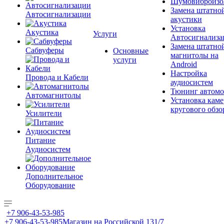
Шумовиброизо
Замена штатно
Автосигнализации
акустики
Установка
Акустика
Услуги
Автосигнализа
Замена штатно
Сабвуферы
Основные
магнитолы на
услуги
Android
Настройка
Провода и Кабели
аудиосистем
Тюнинг автомо
Автомагнитолы
Установка каме
кругового обзо
Усилители
Питание
Аудиосистем
Дополнительное
Оборудование
+7 906-43-53-985
+7 906-43-53-985
Магазин на Российской 131/7