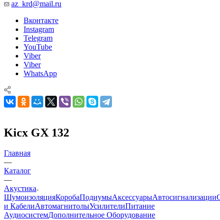
az_krd@mail.ru
Вконтакте
Instagram
Telegram
YouTube
Viber
Viber
WhatsApp
Kicx GX 132
Главная
—
Каталог
—
Акустика
Шумоизоляция
Короба
Подиумы
Аксессуары
Автосигнализации
и Кабели
Автомагнитолы
Усилители
Питание
Аудиосистем
Дополнительное Оборудование