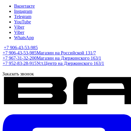
Вконтакте
Instagram
Telegram
YouTube
Viber
Viber
WhatsApp
+7 906-43-53-985
+7 906-43-53-985
Магазин на Российской 131/7
+7 967-31-32-200
Магазин на Дзержинского 163/1
+7 952-83-28-915
Уст.Центр на Дзержинского 163/1
Заказать звонок