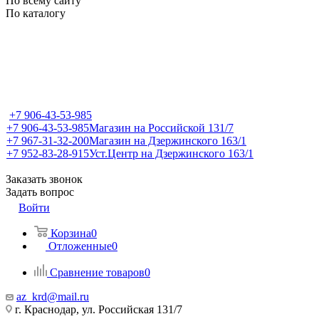
По всему сайту
По каталогу
+7 906-43-53-985
+7 906-43-53-985
Магазин на Российской 131/7
+7 967-31-32-200
Магазин на Дзержинского 163/1
+7 952-83-28-915
Уст.Центр на Дзержинского 163/1
Заказать звонок
Задать вопрос
Войти
Корзина
0
Отложенные
0
Сравнение товаров
0
az_krd@mail.ru
г. Краснодар, ул. Российская 131/7