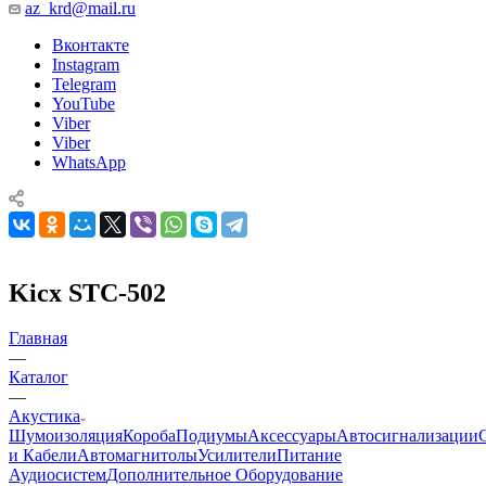
az_krd@mail.ru
Вконтакте
Instagram
Telegram
YouTube
Viber
Viber
WhatsApp
Kicx STC-502
Главная
—
Каталог
—
Акустика
Шумоизоляция
Короба
Подиумы
Аксессуары
Автосигнализации
и Кабели
Автомагнитолы
Усилители
Питание
Аудиосистем
Дополнительное Оборудование