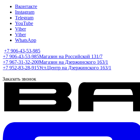
Вконтакте
Instagram
Telegram
YouTube
Viber
Viber
WhatsApp
+7 906-43-53-985
+7 906-43-53-985
Магазин на Российской 131/7
+7 967-31-32-200
Магазин на Дзержинского 163/1
+7 952-83-28-915
Уст.Центр на Дзержинского 163/1
Заказать звонок