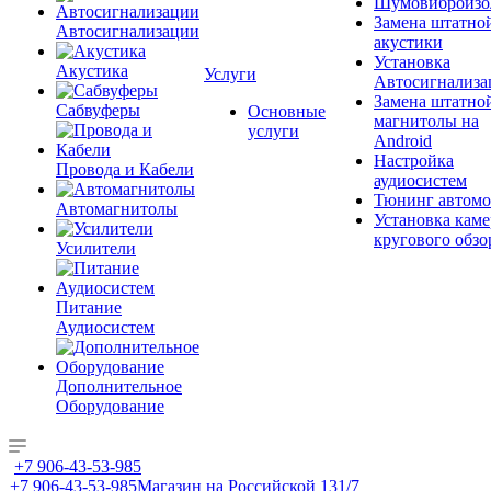
Шумовиброизо
Замена штатно
Автосигнализации
акустики
Установка
Акустика
Услуги
Автосигнализа
Замена штатно
Сабвуферы
Основные
магнитолы на
услуги
Android
Настройка
Провода и Кабели
аудиосистем
Тюнинг автомо
Автомагнитолы
Установка каме
кругового обзо
Усилители
Питание
Аудиосистем
Дополнительное
Оборудование
+7 906-43-53-985
+7 906-43-53-985
Магазин на Российской 131/7