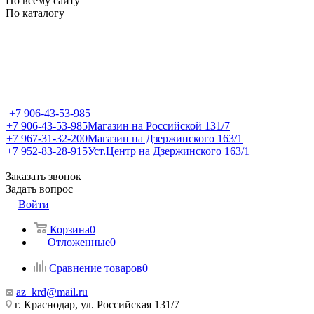
По всему сайту
По каталогу
+7 906-43-53-985
+7 906-43-53-985
Магазин на Российской 131/7
+7 967-31-32-200
Магазин на Дзержинского 163/1
+7 952-83-28-915
Уст.Центр на Дзержинского 163/1
Заказать звонок
Задать вопрос
Войти
Корзина
0
Отложенные
0
Сравнение товаров
0
az_krd@mail.ru
г. Краснодар, ул. Российская 131/7