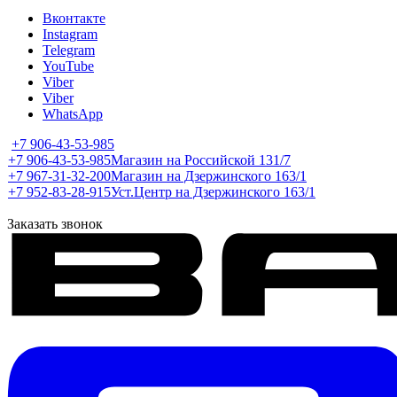
Вконтакте
Instagram
Telegram
YouTube
Viber
Viber
WhatsApp
+7 906-43-53-985
+7 906-43-53-985
Магазин на Российской 131/7
+7 967-31-32-200
Магазин на Дзержинского 163/1
+7 952-83-28-915
Уст.Центр на Дзержинского 163/1
Заказать звонок