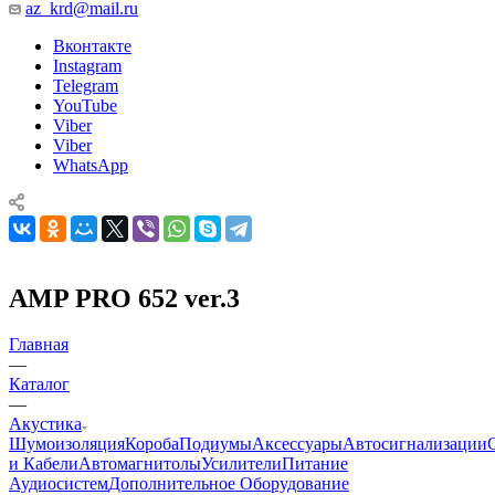
az_krd@mail.ru
Вконтакте
Instagram
Telegram
YouTube
Viber
Viber
WhatsApp
AMP PRO 652 ver.3
Главная
—
Каталог
—
Акустика
Шумоизоляция
Короба
Подиумы
Аксессуары
Автосигнализации
и Кабели
Автомагнитолы
Усилители
Питание
Аудиосистем
Дополнительное Оборудование