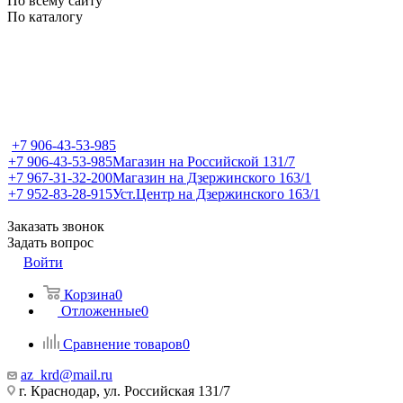
По всему сайту
По каталогу
+7 906-43-53-985
+7 906-43-53-985
Магазин на Российской 131/7
+7 967-31-32-200
Магазин на Дзержинского 163/1
+7 952-83-28-915
Уст.Центр на Дзержинского 163/1
Заказать звонок
Задать вопрос
Войти
Корзина
0
Отложенные
0
Сравнение товаров
0
az_krd@mail.ru
г. Краснодар, ул. Российская 131/7