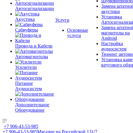
Шумовиброизо
Замена штатно
Автосигнализации
акустики
Установка
Акустика
Услуги
Автосигнализа
Замена штатно
Сабвуферы
Основные
магнитолы на
услуги
Android
Настройка
Провода и Кабели
аудиосистем
Тюнинг автомо
Автомагнитолы
Установка каме
кругового обзо
Усилители
Питание
Аудиосистем
Дополнительное
Оборудование
+7 906-43-53-985
+7 906-43-53-985
Магазин на Российской 131/7