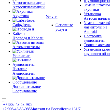
Шумовиброизо
Замена штатно
Автосигнализации
акустики
Установка
Акустика
Услуги
Автосигнализа
Замена штатно
Сабвуферы
Основные
магнитолы на
услуги
Android
Настройка
Провода и Кабели
аудиосистем
Тюнинг автомо
Автомагнитолы
Установка каме
кругового обзо
Усилители
Питание
Аудиосистем
Дополнительное
Оборудование
+7 906-43-53-985
+7 906-43-53-985
Магазин на Российской 131/7