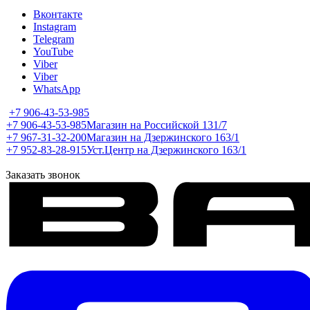
Вконтакте
Instagram
Telegram
YouTube
Viber
Viber
WhatsApp
+7 906-43-53-985
+7 906-43-53-985
Магазин на Российской 131/7
+7 967-31-32-200
Магазин на Дзержинского 163/1
+7 952-83-28-915
Уст.Центр на Дзержинского 163/1
Заказать звонок