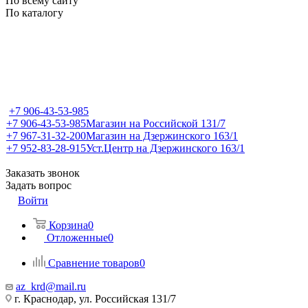
По всему сайту
По каталогу
+7 906-43-53-985
+7 906-43-53-985
Магазин на Российской 131/7
+7 967-31-32-200
Магазин на Дзержинского 163/1
+7 952-83-28-915
Уст.Центр на Дзержинского 163/1
Заказать звонок
Задать вопрос
Войти
Корзина
0
Отложенные
0
Сравнение товаров
0
az_krd@mail.ru
г. Краснодар, ул. Российская 131/7