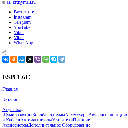
az_krd@mail.ru
Вконтакте
Instagram
Telegram
YouTube
Viber
Viber
WhatsApp
ESB 1.6C
Главная
—
Каталог
—
Акустика
Шумоизоляция
Короба
Подиумы
Аксессуары
Автосигнализации
и Кабели
Автомагнитолы
Усилители
Питание
Аудиосистем
Дополнительное Оборудование