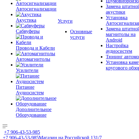
Шумовиброизо
Замена штатно
Автосигнализации
акустики
Установка
Акустика
Услуги
Автосигнализа
Замена штатно
Сабвуферы
Основные
магнитолы на
услуги
Android
Настройка
Провода и Кабели
аудиосистем
Тюнинг автомо
Автомагнитолы
Установка каме
кругового обзо
Усилители
Питание
Аудиосистем
Дополнительное
Оборудование
+7 906-43-53-985
+7 906-43-53-985
Магазин на Российской 131/7