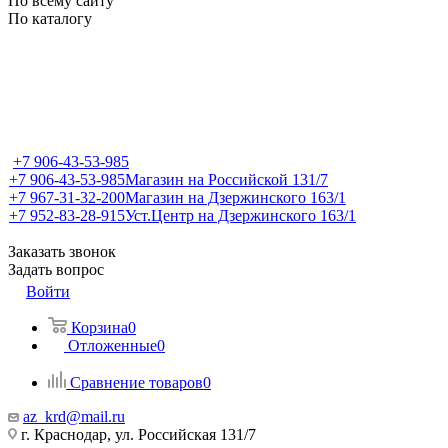
По всему сайту
По каталогу
+7 906-43-53-985
+7 906-43-53-985
Магазин на Российской 131/7
+7 967-31-32-200
Магазин на Дзержинского 163/1
+7 952-83-28-915
Уст.Центр на Дзержинского 163/1
Заказать звонок
Задать вопрос
Войти
Корзина
0
Отложенные
0
Сравнение товаров
0
az_krd@mail.ru
г. Краснодар, ул. Российская 131/7