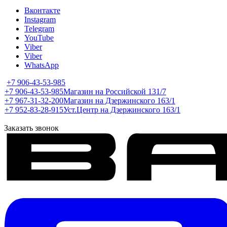
Вконтакте
Instagram
Telegram
YouTube
Viber
Viber
WhatsApp
+7 906-43-53-985
+7 906-43-53-985
Магазин на Российской 131/7
+7 967-31-32-200
Магазин на Дзержинского 163/1
+7 952-83-28-915
Уст.Центр на Дзержинского 163/1
Заказать звонок