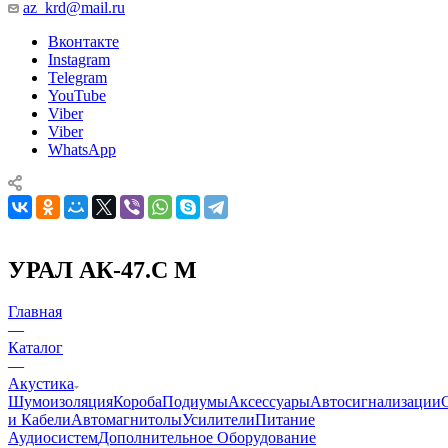
az_krd@mail.ru
Вконтакте
Instagram
Telegram
YouTube
Viber
Viber
WhatsApp
УРАЛ АК-47.С М
Главная
—
Каталог
—
Акустика
Шумоизоляция
Короба
Подиумы
Аксессуары
Автосигнализации
и Кабели
Автомагнитолы
Усилители
Питание
Аудиосистем
Дополнительное Оборудование