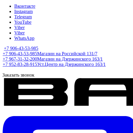
Вконтакте
Instagram
Telegram
YouTube
Viber
Viber
WhatsApp
+7 906-43-53-985
+7 906-43-53-985
Магазин на Российской 131/7
+7 967-31-32-200
Магазин на Дзержинского 163/1
+7 952-83-28-915
Уст.Центр на Дзержинского 163/1
Заказать звонок