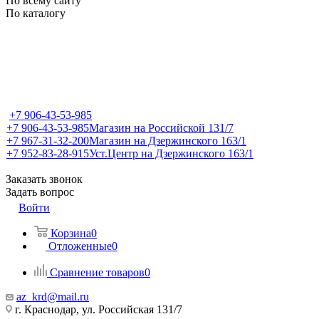
По всему сайту
По каталогу
+7 906-43-53-985
+7 906-43-53-985
Магазин на Российской 131/7
+7 967-31-32-200
Магазин на Дзержинского 163/1
+7 952-83-28-915
Уст.Центр на Дзержинского 163/1
Заказать звонок
Задать вопрос
Войти
Корзина
0
Отложенные
0
Сравнение товаров
0
az_krd@mail.ru
г. Краснодар, ул. Российская 131/7