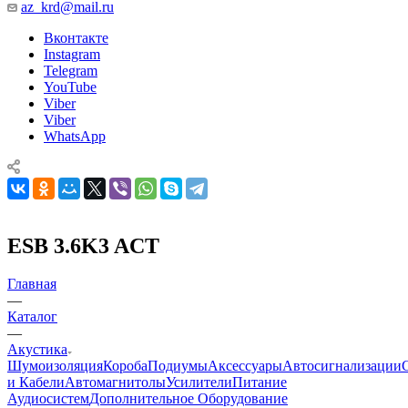
az_krd@mail.ru
Вконтакте
Instagram
Telegram
YouTube
Viber
Viber
WhatsApp
ESB 3.6K3 ACT
Главная
—
Каталог
—
Акустика
Шумоизоляция
Короба
Подиумы
Аксессуары
Автосигнализации
и Кабели
Автомагнитолы
Усилители
Питание
Аудиосистем
Дополнительное Оборудование