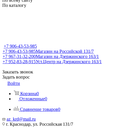
По всему сайту
По каталогу
+7 906-43-53-985
+7 906-43-53-985
Магазин на Российской 131/7
+7 967-31-32-200
Магазин на Дзержинского 163/1
+7 952-83-28-915
Уст.Центр на Дзержинского 163/1
Заказать звонок
Задать вопрос
Войти
Корзина
0
Отложенные
0
Сравнение товаров
0
az_krd@mail.ru
г. Краснодар, ул. Российская 131/7