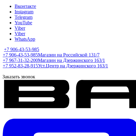
Вконтакте
Instagram
Telegram
YouTube
Viber
Viber
WhatsApp
+7 906-43-53-985
+7 906-43-53-985
Магазин на Российской 131/7
+7 967-31-32-200
Магазин на Дзержинского 163/1
+7 952-83-28-915
Уст.Центр на Дзержинского 163/1
Заказать звонок