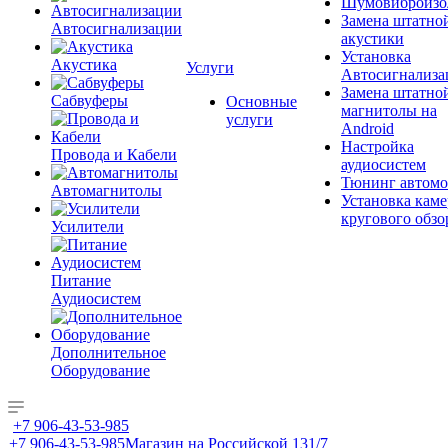
Шумовиброизо
Замена штатно
Автосигнализации
акустики
Установка
Акустика
Услуги
Автосигнализа
Замена штатно
Сабвуферы
Основные
магнитолы на
услуги
Android
Настройка
Провода и Кабели
аудиосистем
Тюнинг автомо
Автомагнитолы
Установка каме
кругового обзо
Усилители
Питание
Аудиосистем
Дополнительное
Оборудование
+7 906-43-53-985
+7 906-43-53-985
Магазин на Российской 131/7