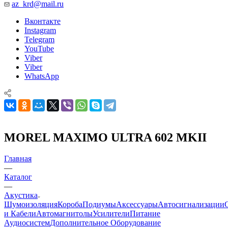
az_krd@mail.ru
Вконтакте
Instagram
Telegram
YouTube
Viber
Viber
WhatsApp
MOREL MAXIMO ULTRA 602 MKII
Главная
—
Каталог
—
Акустика
Шумоизоляция
Короба
Подиумы
Аксессуары
Автосигнализации
и Кабели
Автомагнитолы
Усилители
Питание
Аудиосистем
Дополнительное Оборудование