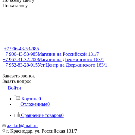
По всему сайту
По каталогу
+7 906-43-53-985
+7 906-43-53-985
Магазин на Российской 131/7
+7 967-31-32-200
Магазин на Дзержинского 163/1
+7 952-83-28-915
Уст.Центр на Дзержинского 163/1
Заказать звонок
Задать вопрос
Войти
Корзина
0
Отложенные
0
Сравнение товаров
0
az_krd@mail.ru
г. Краснодар, ул. Российская 131/7