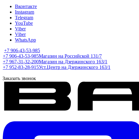
Вконтакте
Instagram
Telegram
YouTube
Viber
Viber
WhatsApp
+7 906-43-53-985
+7 906-43-53-985
Магазин на Российской 131/7
+7 967-31-32-200
Магазин на Дзержинского 163/1
+7 952-83-28-915
Уст.Центр на Дзержинского 163/1
Заказать звонок