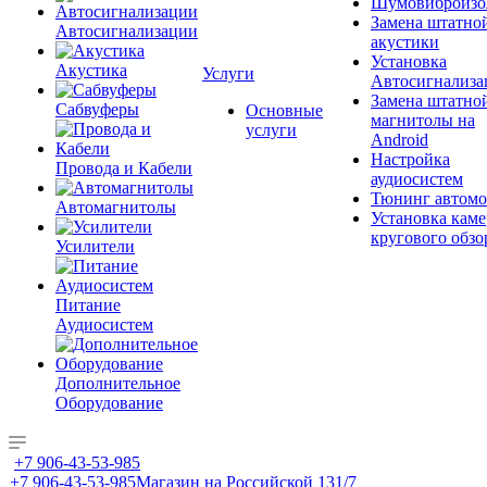
Шумовиброизо
Замена штатно
Автосигнализации
акустики
Установка
Акустика
Услуги
Автосигнализа
Замена штатно
Сабвуферы
Основные
магнитолы на
услуги
Android
Настройка
Провода и Кабели
аудиосистем
Тюнинг автомо
Автомагнитолы
Установка каме
кругового обзо
Усилители
Питание
Аудиосистем
Дополнительное
Оборудование
+7 906-43-53-985
+7 906-43-53-985
Магазин на Российской 131/7