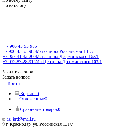
По всему сайту
По каталогу
+7 906-43-53-985
+7 906-43-53-985
Магазин на Российской 131/7
+7 967-31-32-200
Магазин на Дзержинского 163/1
+7 952-83-28-915
Уст.Центр на Дзержинского 163/1
Заказать звонок
Задать вопрос
Войти
Корзина
0
Отложенные
0
Сравнение товаров
0
az_krd@mail.ru
г. Краснодар, ул. Российская 131/7