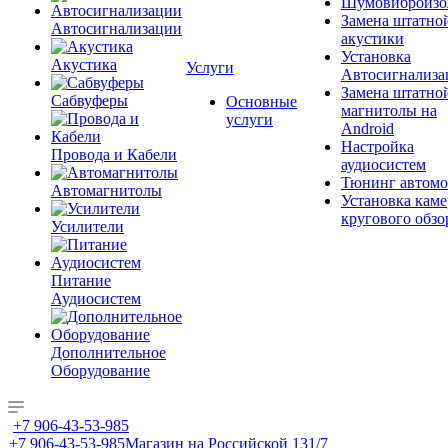
Шумовиброизо
Замена штатно
Автосигнализации
акустики
Установка
Акустика
Услуги
Автосигнализа
Замена штатно
Сабвуферы
Основные
магнитолы на
услуги
Android
Настройка
Провода и Кабели
аудиосистем
Тюнинг автомо
Автомагнитолы
Установка каме
кругового обзо
Усилители
Питание
Аудиосистем
Дополнительное
Оборудование
+7 906-43-53-985
+7 906-43-53-985
Магазин на Российской 131/7