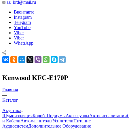
az_krd@mail.ru
Вконтакте
Instagram
Telegram
YouTube
Viber
Viber
WhatsApp
Kenwood KFC-E170P
Главная
—
Каталог
—
Акустика
Шумоизоляция
Короба
Подиумы
Аксессуары
Автосигнализации
и Кабели
Автомагнитолы
Усилители
Питание
Аудиосистем
Дополнительное Оборудование