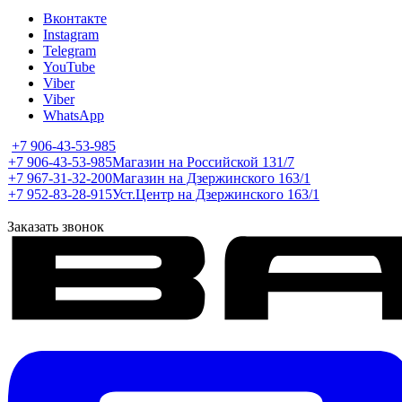
Вконтакте
Instagram
Telegram
YouTube
Viber
Viber
WhatsApp
+7 906-43-53-985
+7 906-43-53-985
Магазин на Российской 131/7
+7 967-31-32-200
Магазин на Дзержинского 163/1
+7 952-83-28-915
Уст.Центр на Дзержинского 163/1
Заказать звонок