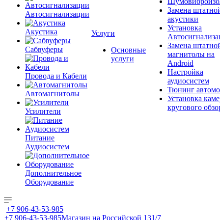
Шумовиброизо
Замена штатно
Автосигнализации
акустики
Установка
Акустика
Услуги
Автосигнализа
Замена штатно
Сабвуферы
Основные
магнитолы на
услуги
Android
Настройка
Провода и Кабели
аудиосистем
Тюнинг автомо
Автомагнитолы
Установка каме
кругового обзо
Усилители
Питание
Аудиосистем
Дополнительное
Оборудование
+7 906-43-53-985
+7 906-43-53-985
Магазин на Российской 131/7