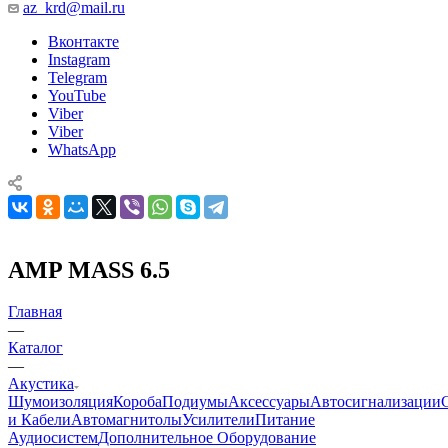
az_krd@mail.ru
Вконтакте
Instagram
Telegram
YouTube
Viber
Viber
WhatsApp
AMP MASS 6.5
Главная
—
Каталог
—
Акустика
Шумоизоляция
Короба
Подиумы
Аксессуары
Автосигнализации
и Кабели
Автомагнитолы
Усилители
Питание
Аудиосистем
Дополнительное Оборудование