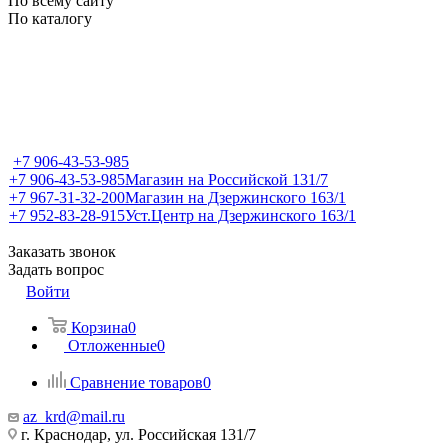
По всему сайту
По каталогу
+7 906-43-53-985
+7 906-43-53-985
Магазин на Российской 131/7
+7 967-31-32-200
Магазин на Дзержинского 163/1
+7 952-83-28-915
Уст.Центр на Дзержинского 163/1
Заказать звонок
Задать вопрос
Войти
Корзина
0
Отложенные
0
Сравнение товаров
0
az_krd@mail.ru
г. Краснодар, ул. Российская 131/7