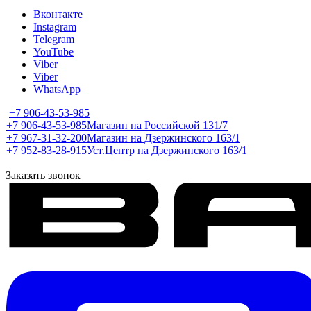
Вконтакте
Instagram
Telegram
YouTube
Viber
Viber
WhatsApp
+7 906-43-53-985
+7 906-43-53-985
Магазин на Российской 131/7
+7 967-31-32-200
Магазин на Дзержинского 163/1
+7 952-83-28-915
Уст.Центр на Дзержинского 163/1
Заказать звонок