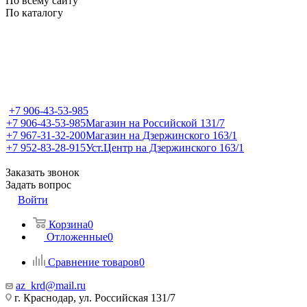
По всему сайту
По каталогу
+7 906-43-53-985
+7 906-43-53-985
Магазин на Российской 131/7
+7 967-31-32-200
Магазин на Дзержинского 163/1
+7 952-83-28-915
Уст.Центр на Дзержинского 163/1
Заказать звонок
Задать вопрос
Войти
Корзина
0
Отложенные
0
Сравнение товаров
0
az_krd@mail.ru
г. Краснодар, ул. Российская 131/7