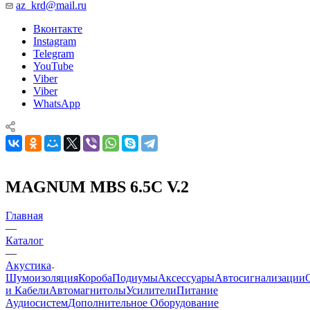
az_krd@mail.ru
Вконтакте
Instagram
Telegram
YouTube
Viber
Viber
WhatsApp
MAGNUM MBS 6.5C V.2
Главная
—
Каталог
—
Акустика
Шумоизоляция
Короба
Подиумы
Аксессуары
Автосигнализации
и Кабели
Автомагнитолы
Усилители
Питание
Аудиосистем
Дополнительное Оборудование