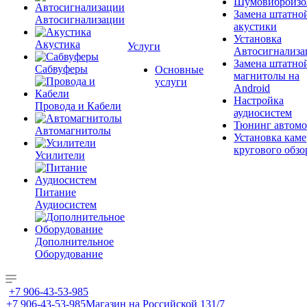
Шумовиброизо
Замена штатно
Автосигнализации
акустики
Установка
Акустика
Услуги
Автосигнализа
Замена штатно
Сабвуферы
Основные
магнитолы на
услуги
Android
Настройка
Провода и Кабели
аудиосистем
Тюнинг автомо
Автомагнитолы
Установка каме
кругового обзо
Усилители
Питание
Аудиосистем
Дополнительное
Оборудование
+7 906-43-53-985
+7 906-43-53-985
Магазин на Российской 131/7