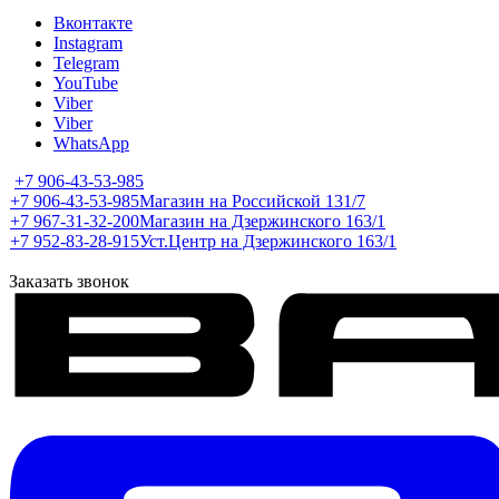
Вконтакте
Instagram
Telegram
YouTube
Viber
Viber
WhatsApp
+7 906-43-53-985
+7 906-43-53-985
Магазин на Российской 131/7
+7 967-31-32-200
Магазин на Дзержинского 163/1
+7 952-83-28-915
Уст.Центр на Дзержинского 163/1
Заказать звонок