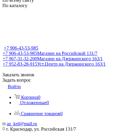
По всему сайту
По каталогу
+7 906-43-53-985
+7 906-43-53-985
Магазин на Российской 131/7
+7 967-31-32-200
Магазин на Дзержинского 163/1
+7 952-83-28-915
Уст.Центр на Дзержинского 163/1
Заказать звонок
Задать вопрос
Войти
Корзина
0
Отложенные
0
Сравнение товаров
0
az_krd@mail.ru
г. Краснодар, ул. Российская 131/7