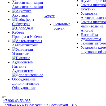
Шумовиброизо
Замена штатно
Автосигнализации
акустики
Установка
Акустика
Услуги
Автосигнализа
Замена штатно
Сабвуферы
Основные
магнитолы на
услуги
Android
Настройка
Провода и Кабели
аудиосистем
Тюнинг автомо
Автомагнитолы
Установка каме
кругового обзо
Усилители
Питание
Аудиосистем
Дополнительное
Оборудование
+7 906-43-53-985
+7 906-43-53-985
Магазин на Российской 131/7