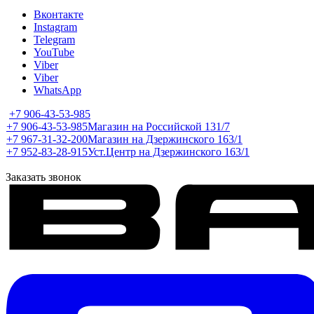
Вконтакте
Instagram
Telegram
YouTube
Viber
Viber
WhatsApp
+7 906-43-53-985
+7 906-43-53-985
Магазин на Российской 131/7
+7 967-31-32-200
Магазин на Дзержинского 163/1
+7 952-83-28-915
Уст.Центр на Дзержинского 163/1
Заказать звонок