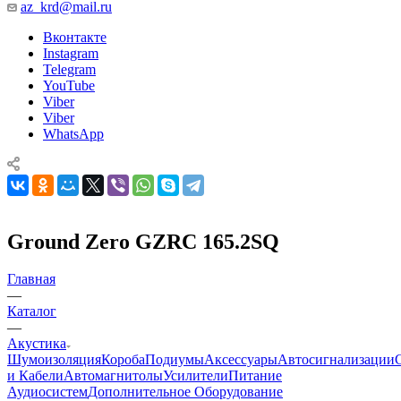
az_krd@mail.ru
Вконтакте
Instagram
Telegram
YouTube
Viber
Viber
WhatsApp
Ground Zero GZRC 165.2SQ
Главная
—
Каталог
—
Акустика
Шумоизоляция
Короба
Подиумы
Аксессуары
Автосигнализации
и Кабели
Автомагнитолы
Усилители
Питание
Аудиосистем
Дополнительное Оборудование