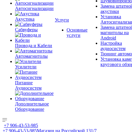
Шумовиброизо
Замена штатно
Автосигнализации
акустики
Установка
Акустика
Услуги
Автосигнализа
Замена штатно
Сабвуферы
Основные
магнитолы на
услуги
Android
Настройка
Провода и Кабели
аудиосистем
Тюнинг автомо
Автомагнитолы
Установка каме
кругового обзо
Усилители
Питание
Аудиосистем
Дополнительное
Оборудование
+7 906-43-53-985
+7 906-43-53-985
Магазин на Российской 131/7