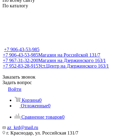
По всему сайту
По каталогу
+7 906-43-53-985
+7 906-43-53-985
Магазин на Российской 131/7
+7 967-31-32-200
Магазин на Дзержинского 163/1
+7 952-83-28-915
Уст.Центр на Дзержинского 163/1
Заказать звонок
Задать вопрос
Войти
Корзина
0
Отложенные
0
Сравнение товаров
0
az_krd@mail.ru
г. Краснодар, ул. Российская 131/7