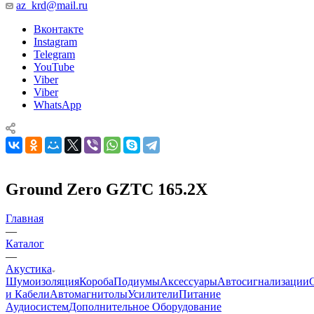
az_krd@mail.ru
Вконтакте
Instagram
Telegram
YouTube
Viber
Viber
WhatsApp
Ground Zero GZTC 165.2X
Главная
—
Каталог
—
Акустика
Шумоизоляция
Короба
Подиумы
Аксессуары
Автосигнализации
и Кабели
Автомагнитолы
Усилители
Питание
Аудиосистем
Дополнительное Оборудование