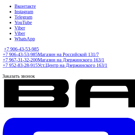
Вконтакте
Instagram
Telegram
YouTube
Viber
Viber
WhatsApp
+7 906-43-53-985
+7 906-43-53-985
Магазин на Российской 131/7
+7 967-31-32-200
Магазин на Дзержинского 163/1
+7 952-83-28-915
Уст.Центр на Дзержинского 163/1
Заказать звонок