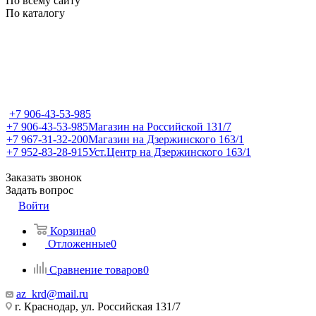
По всему сайту
По каталогу
+7 906-43-53-985
+7 906-43-53-985
Магазин на Российской 131/7
+7 967-31-32-200
Магазин на Дзержинского 163/1
+7 952-83-28-915
Уст.Центр на Дзержинского 163/1
Заказать звонок
Задать вопрос
Войти
Корзина
0
Отложенные
0
Сравнение товаров
0
az_krd@mail.ru
г. Краснодар, ул. Российская 131/7