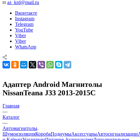
az_krd@mail.ru
Вконтакте
Instagram
Telegram
YouTube
Viber
Viber
WhatsApp
Адаптер Android Магнитолы
NissanTeana J33 2013-2015C
Главная
—
Каталог
—
Автомагнитолы
Шумоизоляция
Короба
Подиумы
Аксессуары
Автосигнализации
и Кабели
Усилители
Питание Аудиосистем
Дополнительное