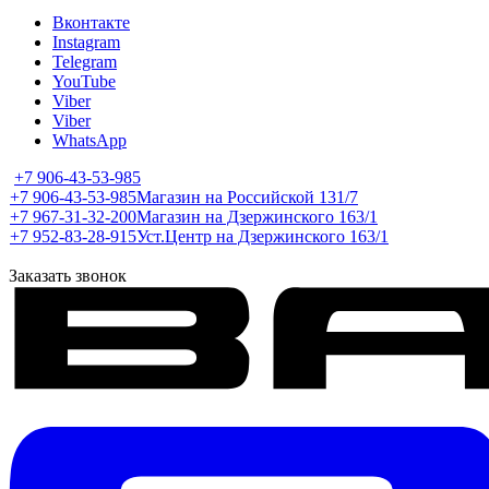
Вконтакте
Instagram
Telegram
YouTube
Viber
Viber
WhatsApp
+7 906-43-53-985
+7 906-43-53-985
Магазин на Российской 131/7
+7 967-31-32-200
Магазин на Дзержинского 163/1
+7 952-83-28-915
Уст.Центр на Дзержинского 163/1
Заказать звонок