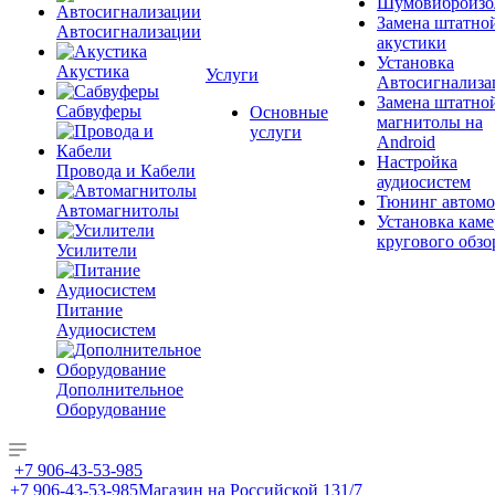
Шумовиброизо
Замена штатно
Автосигнализации
акустики
Установка
Акустика
Услуги
Автосигнализа
Замена штатно
Сабвуферы
Основные
магнитолы на
услуги
Android
Настройка
Провода и Кабели
аудиосистем
Тюнинг автомо
Автомагнитолы
Установка каме
кругового обзо
Усилители
Питание
Аудиосистем
Дополнительное
Оборудование
+7 906-43-53-985
+7 906-43-53-985
Магазин на Российской 131/7