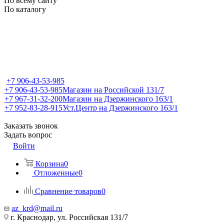
По всему сайту
По каталогу
+7 906-43-53-985
+7 906-43-53-985
Магазин на Российской 131/7
+7 967-31-32-200
Магазин на Дзержинского 163/1
+7 952-83-28-915
Уст.Центр на Дзержинского 163/1
Заказать звонок
Задать вопрос
Войти
Корзина
0
Отложенные
0
Сравнение товаров
0
az_krd@mail.ru
г. Краснодар, ул. Российская 131/7