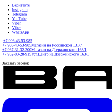
Вконтакте
Instagram
Telegram
YouTube
Viber
Viber
WhatsApp
+7 906-43-53-985
+7 906-43-53-985
Магазин на Российской 131/7
+7 967-31-32-200
Магазин на Дзержинского 163/1
+7 952-83-28-915
Уст.Центр на Дзержинского 163/1
Заказать звонок