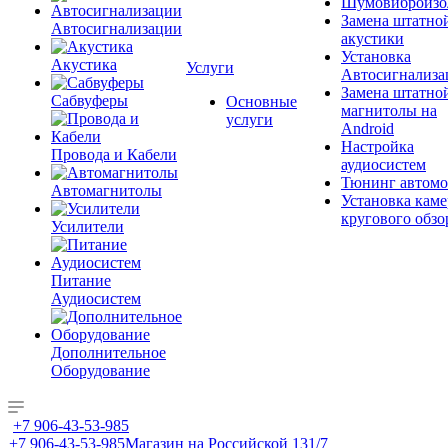
Шумовиброизо
Замена штатно
Автосигнализации
акустики
Установка
Акустика
Услуги
Автосигнализа
Замена штатно
Сабвуферы
Основные
магнитолы на
услуги
Android
Настройка
Провода и Кабели
аудиосистем
Тюнинг автомо
Автомагнитолы
Установка каме
кругового обзо
Усилители
Питание
Аудиосистем
Дополнительное
Оборудование
+7 906-43-53-985
+7 906-43-53-985
Магазин на Российской 131/7