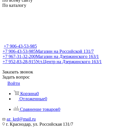
По всему сайту
По каталогу
+7 906-43-53-985
+7 906-43-53-985
Магазин на Российской 131/7
+7 967-31-32-200
Магазин на Дзержинского 163/1
+7 952-83-28-915
Уст.Центр на Дзержинского 163/1
Заказать звонок
Задать вопрос
Войти
Корзина
0
Отложенные
0
Сравнение товаров
0
az_krd@mail.ru
г. Краснодар, ул. Российская 131/7