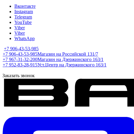
Вконтакте
Instagram
Telegram
YouTube
Viber
Viber
WhatsApp
+7 906-43-53-985
+7 906-43-53-985
Магазин на Российской 131/7
+7 967-31-32-200
Магазин на Дзержинского 163/1
+7 952-83-28-915
Уст.Центр на Дзержинского 163/1
Заказать звонок