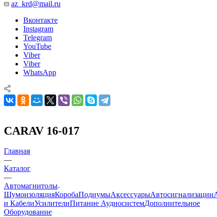
az_krd@mail.ru
Вконтакте
Instagram
Telegram
YouTube
Viber
Viber
WhatsApp
CARAV 16-017
Главная
—
Каталог
—
Автомагнитолы
Шумоизоляция
Короба
Подиумы
Аксессуары
Автосигнализации
и Кабели
Усилители
Питание Аудиосистем
Дополнительное
Оборудование