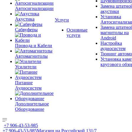
Шумовиброизо
Замена штатно
Автосигнализации
акустики
Установка
Акустика
Услуги
Автосигнализа
Замена штатно
Сабвуферы
Основные
магнитолы на
услуги
Android
Настройка
Провода и Кабели
аудиосистем
Тюнинг автомо
Автомагнитолы
Установка каме
кругового обзо
Усилители
Питание
Аудиосистем
Дополнительное
Оборудование
+7 906-43-53-985
+7 906-43-53-985
Магазин на Российской 131/7