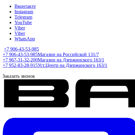
Вконтакте
Instagram
Telegram
YouTube
Viber
Viber
WhatsApp
+7 906-43-53-985
+7 906-43-53-985
Магазин на Российской 131/7
+7 967-31-32-200
Магазин на Дзержинского 163/1
+7 952-83-28-915
Уст.Центр на Дзержинского 163/1
Заказать звонок