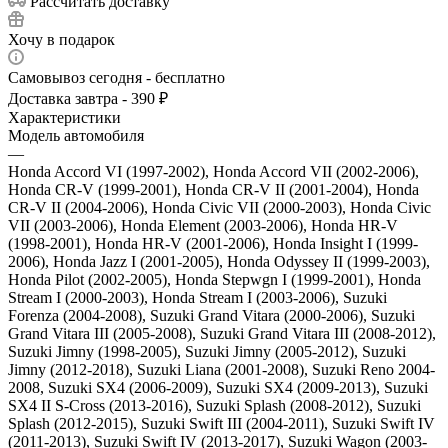
Рассчитать доставку
Хочу в подарок
Самовывоз сегодня - бесплатно
Доставка завтра - 390 ₽
Характеристики
Модель автомобиля
—
Honda Accord VI (1997-2002), Honda Accord VII (2002-2006),
Honda CR-V (1999-2001), Honda CR-V II (2001-2004), Honda
CR-V II (2004-2006), Honda Civic VII (2000-2003), Honda Civic
VII (2003-2006), Honda Element (2003-2006), Honda HR-V
(1998-2001), Honda HR-V (2001-2006), Honda Insight I (1999-
2006), Honda Jazz I (2001-2005), Honda Odyssey II (1999-2003),
Honda Pilot (2002-2005), Honda Stepwgn I (1999-2001), Honda
Stream I (2000-2003), Honda Stream I (2003-2006), Suzuki
Forenza (2004-2008), Suzuki Grand Vitara (2000-2006), Suzuki
Grand Vitara III (2005-2008), Suzuki Grand Vitara III (2008-2012),
Suzuki Jimny (1998-2005), Suzuki Jimny (2005-2012), Suzuki
Jimny (2012-2018), Suzuki Liana (2001-2008), Suzuki Reno 2004-
2008, Suzuki SX4 (2006-2009), Suzuki SX4 (2009-2013), Suzuki
SX4 II S-Cross (2013-2016), Suzuki Splash (2008-2012), Suzuki
Splash (2012-2015), Suzuki Swift III (2004-2011), Suzuki Swift IV
(2011-2013), Suzuki Swift IV (2013-2017), Suzuki Wagon (2003-