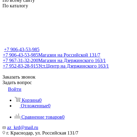
По всему сайту
По каталогу
+7 906-43-53-985
+7 906-43-53-985
Магазин на Российской 131/7
+7 967-31-32-200
Магазин на Дзержинского 163/1
+7 952-83-28-915
Уст.Центр на Дзержинского 163/1
Заказать звонок
Задать вопрос
Войти
Корзина
0
Отложенные
0
Сравнение товаров
0
az_krd@mail.ru
г. Краснодар, ул. Российская 131/7