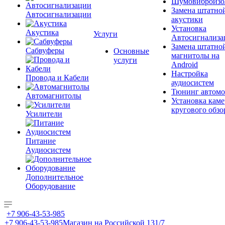
Шумовиброизо
Замена штатно
Автосигнализации
акустики
Установка
Акустика
Услуги
Автосигнализа
Замена штатно
Сабвуферы
Основные
магнитолы на
услуги
Android
Настройка
Провода и Кабели
аудиосистем
Тюнинг автомо
Автомагнитолы
Установка каме
кругового обзо
Усилители
Питание
Аудиосистем
Дополнительное
Оборудование
+7 906-43-53-985
+7 906-43-53-985
Магазин на Российской 131/7