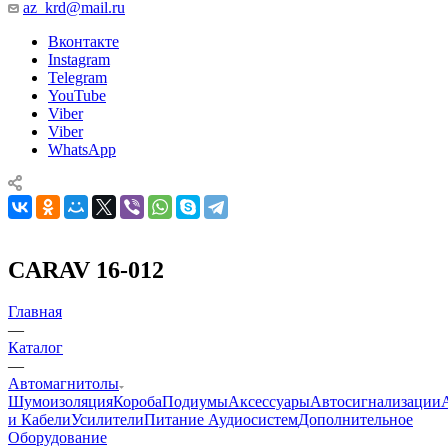
az_krd@mail.ru
Вконтакте
Instagram
Telegram
YouTube
Viber
Viber
WhatsApp
CARAV 16-012
Главная
—
Каталог
—
Автомагнитолы
Шумоизоляция
Короба
Подиумы
Аксессуары
Автосигнализации
и Кабели
Усилители
Питание Аудиосистем
Дополнительное
Оборудование