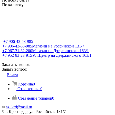
По всему сайту
По каталогу
+7 906-43-53-985
+7 906-43-53-985
Магазин на Российской 131/7
+7 967-31-32-200
Магазин на Дзержинского 163/1
+7 952-83-28-915
Уст.Центр на Дзержинского 163/1
Заказать звонок
Задать вопрос
Войти
Корзина
0
Отложенные
0
Сравнение товаров
0
az_krd@mail.ru
г. Краснодар, ул. Российская 131/7