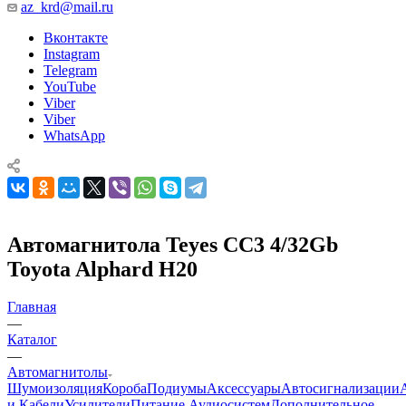
az_krd@mail.ru
Вконтакте
Instagram
Telegram
YouTube
Viber
Viber
WhatsApp
Автомагнитола Teyes CC3 4/32Gb
Toyota Alphard H20
Главная
—
Каталог
—
Автомагнитолы
Шумоизоляция
Короба
Подиумы
Аксессуары
Автосигнализации
и Кабели
Усилители
Питание Аудиосистем
Дополнительное