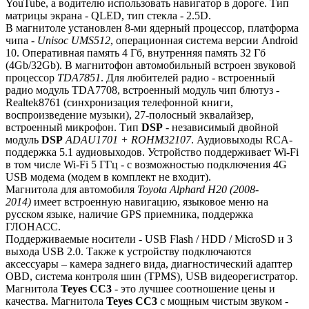
YouTube, а водителю использовать навигатор в дороге. Тип
матрицы экрана - QLED, тип стекла - 2.5D.
В магнитоле установлен 8-ми ядерный процессор, платформа
чипа -
Unisoc UMS512
, операционная система версии Android
10. Оперативная память 4 Гб, внутренняя память 32 Гб
(4Gb/32Gb). В магнитофон автомобильный встроен звуковой
процессор
TDA7851
. Для любителей радио - встроенный
радио модуль TDA7708, встроенный модуль чип блютуз -
Realtek8761 (синхронизация телефонной книги,
воспроизведение музыки), 27-полосный эквалайзер,
встроенный микрофон. Тип
DSP
- независимый двойной
модуль
DSP
ADAU1701 + ROHM32107
. Аудиовыходы RCA-
поддержка 5.1 аудиовыходов. Устройство поддерживает Wi-Fi
в том числе Wi-Fi 5 ГГц - с возможностью подключения 4G
USB модема (модем в комплект не входит).
Магнитола для автомобиля
Toyota Alphard H20 (2008-
2014)
имеет встроенную навигацию, языковое меню на
русском языке, наличие GPS приемника, поддержка
ГЛОНАСС.
Поддерживаемые носители - USB Flash / HDD / MicroSD и 3
выхода USB 2.0. Также к устройству подключаются
аксессуары – камера заднего вида, диагностический адаптер
OBD, система контроля шин (TPMS), USB видеорегистратор.
Магнитола
Teyes СС3
- это лучшее соотношение цены и
качества. Магнитола
Teyes CC3
с мощным чистым звуком -