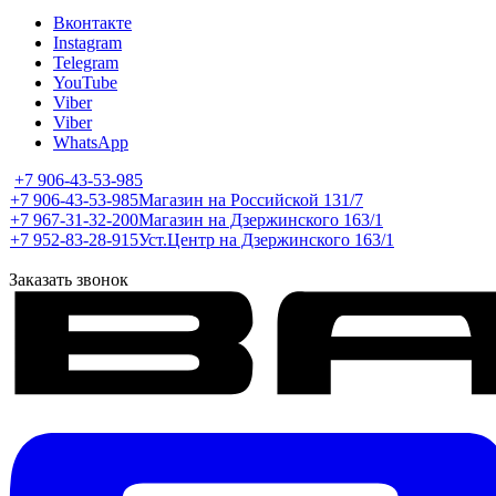
Вконтакте
Instagram
Telegram
YouTube
Viber
Viber
WhatsApp
+7 906-43-53-985
+7 906-43-53-985
Магазин на Российской 131/7
+7 967-31-32-200
Магазин на Дзержинского 163/1
+7 952-83-28-915
Уст.Центр на Дзержинского 163/1
Заказать звонок