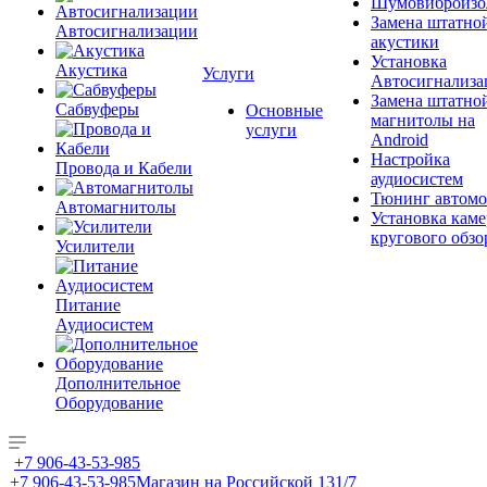
Шумовиброизо
Замена штатно
Автосигнализации
акустики
Установка
Акустика
Услуги
Автосигнализа
Замена штатно
Сабвуферы
Основные
магнитолы на
услуги
Android
Настройка
Провода и Кабели
аудиосистем
Тюнинг автомо
Автомагнитолы
Установка каме
кругового обзо
Усилители
Питание
Аудиосистем
Дополнительное
Оборудование
+7 906-43-53-985
+7 906-43-53-985
Магазин на Российской 131/7