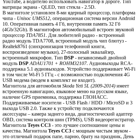
YouTube, а водителю использовать навигатор в дороге. Тип
матрицы экрана - QLED, тип стекла - 2.5D.
В магнитоле установлен 8-ми ядерный процессор, платформа
чипа -
Unisoc UMS512
, операционная система версии Android
10. Оперативная память 4 Гб, внутренняя память 32 Гб
(4Gb/32Gb). В магнитофон автомобильный встроен звуковой
процессор
TDA7851
. Для любителей радио - встроенный
радио модуль TDA7708, встроенный модуль чип блютуз -
Realtek8761 (синхронизация телефонной книги,
воспроизведение музыки), 27-полосный эквалайзер,
встроенный микрофон. Тип
DSP
- независимый двойной
модуль
DSP
ADAU1701 + ROHM32107
. Аудиовыходы RCA-
поддержка 5.1 аудиовыходов. Устройство поддерживает Wi-Fi
в том числе Wi-Fi 5 ГГц - с возможностью подключения 4G
USB модема (модем в комплект не входит).
Магнитола для автомобиля
Skoda Yeti 5L (2009-2014)
имеет
встроенную навигацию, языковое меню на русском языке,
наличие GPS приемника, поддержка ГЛОНАСС.
Поддерживаемые носители - USB Flash / HDD / MicroSD и 3
выхода USB 2.0. Также к устройству подключаются
аксессуары – камера заднего вида, диагностический адаптер
OBD, система контроля шин (TPMS), USB видеорегистратор.
Магнитола
Teyes СС3
- это лучшее соотношение цены и
качества. Магнитола
Teyes CC3
с мощным чистым звуком -
это отличный подарок папе, парню, брату на праздник, День