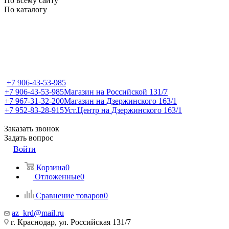
По всему сайту
По каталогу
+7 906-43-53-985
+7 906-43-53-985
Магазин на Российской 131/7
+7 967-31-32-200
Магазин на Дзержинского 163/1
+7 952-83-28-915
Уст.Центр на Дзержинского 163/1
Заказать звонок
Задать вопрос
Войти
Корзина
0
Отложенные
0
Сравнение товаров
0
az_krd@mail.ru
г. Краснодар, ул. Российская 131/7