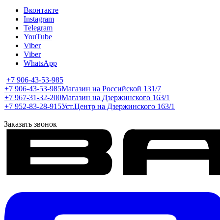
Вконтакте
Instagram
Telegram
YouTube
Viber
Viber
WhatsApp
+7 906-43-53-985
+7 906-43-53-985
Магазин на Российской 131/7
+7 967-31-32-200
Магазин на Дзержинского 163/1
+7 952-83-28-915
Уст.Центр на Дзержинского 163/1
Заказать звонок