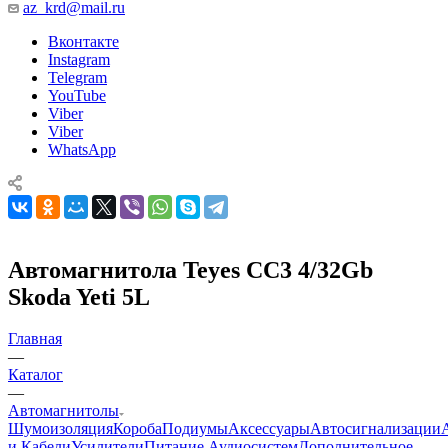
az_krd@mail.ru
Вконтакте
Instagram
Telegram
YouTube
Viber
Viber
WhatsApp
Автомагнитола Teyes CC3 4/32Gb
Skoda Yeti 5L
Главная
—
Каталог
—
Автомагнитолы
Шумоизоляция
Короба
Подиумы
Аксессуары
Автосигнализации
и Кабели
Усилители
Питание Аудиосистем
Дополнительное