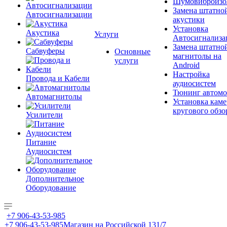
Шумовиброизо
Замена штатно
Автосигнализации
акустики
Установка
Акустика
Услуги
Автосигнализа
Замена штатно
Сабвуферы
Основные
магнитолы на
услуги
Android
Настройка
Провода и Кабели
аудиосистем
Тюнинг автомо
Автомагнитолы
Установка каме
кругового обзо
Усилители
Питание
Аудиосистем
Дополнительное
Оборудование
+7 906-43-53-985
+7 906-43-53-985
Магазин на Российской 131/7