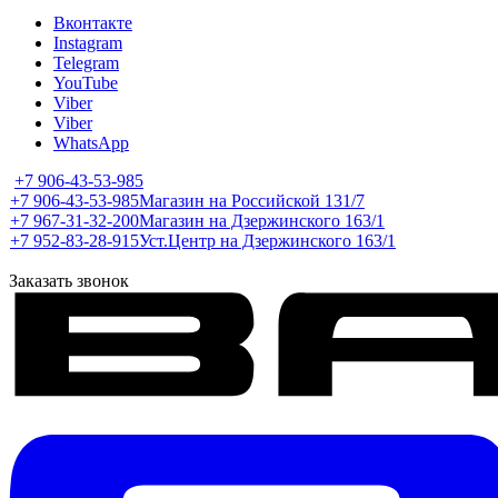
Вконтакте
Instagram
Telegram
YouTube
Viber
Viber
WhatsApp
+7 906-43-53-985
+7 906-43-53-985
Магазин на Российской 131/7
+7 967-31-32-200
Магазин на Дзержинского 163/1
+7 952-83-28-915
Уст.Центр на Дзержинского 163/1
Заказать звонок