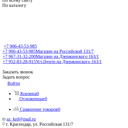
По всему сайту
По каталогу
+7 906-43-53-985
+7 906-43-53-985
Магазин на Российской 131/7
+7 967-31-32-200
Магазин на Дзержинского 163/1
+7 952-83-28-915
Уст.Центр на Дзержинского 163/1
Заказать звонок
Задать вопрос
Войти
Корзина
0
Отложенные
0
Сравнение товаров
0
az_krd@mail.ru
г. Краснодар, ул. Российская 131/7