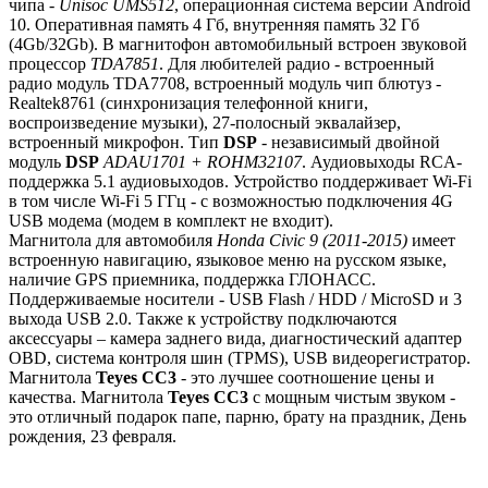
чипа -
Unisoc UMS512
, операционная система версии Android
10. Оперативная память 4 Гб, внутренняя память 32 Гб
(4Gb/32Gb). В магнитофон автомобильный встроен звуковой
процессор
TDA7851
. Для любителей радио - встроенный
радио модуль TDA7708, встроенный модуль чип блютуз -
Realtek8761 (синхронизация телефонной книги,
воспроизведение музыки), 27-полосный эквалайзер,
встроенный микрофон. Тип
DSP
- независимый двойной
модуль
DSP
ADAU1701 + ROHM32107
. Аудиовыходы RCA-
поддержка 5.1 аудиовыходов. Устройство поддерживает Wi-Fi
в том числе Wi-Fi 5 ГГц - с возможностью подключения 4G
USB модема (модем в комплект не входит).
Магнитола для автомобиля
Honda Civic 9 (2011-2015)
имеет
встроенную навигацию, языковое меню на русском языке,
наличие GPS приемника, поддержка ГЛОНАСС.
Поддерживаемые носители - USB Flash / HDD / MicroSD и 3
выхода USB 2.0. Также к устройству подключаются
аксессуары – камера заднего вида, диагностический адаптер
OBD, система контроля шин (TPMS), USB видеорегистратор.
Магнитола
Teyes СС3
- это лучшее соотношение цены и
качества. Магнитола
Teyes CC3
с мощным чистым звуком -
это отличный подарок папе, парню, брату на праздник, День
рождения, 23 февраля.