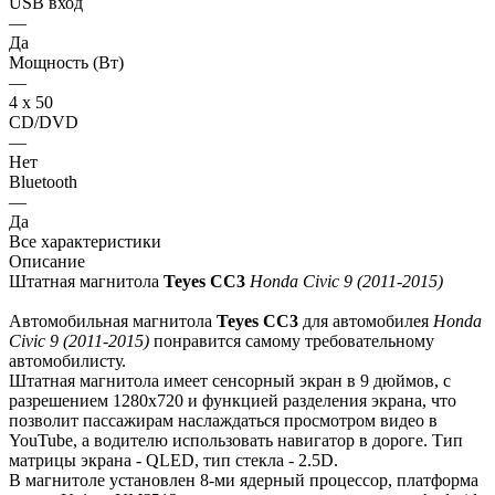
USB вход
—
Да
Мощность (Вт)
—
4 х 50
CD/DVD
—
Нет
Bluetooth
—
Да
Все характеристики
Описание
Штатная магнитола
Teyes СС3
Honda Civic 9 (2011-2015)
Автомобильная магнитола
Teyes СС3
для автомобилея
Honda
Civic 9 (2011-2015)
понравится самому требовательному
автомобилисту.
Штатная магнитола имеет сенсорный экран в 9 дюймов, с
разрешением 1280х720 и функцией разделения экрана, что
позволит пассажирам наслаждаться просмотром видео в
YouTube, а водителю использовать навигатор в дороге. Тип
матрицы экрана - QLED, тип стекла - 2.5D.
В магнитоле установлен 8-ми ядерный процессор, платформа