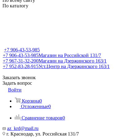
По всему сайту
По каталогу
+7 906-43-53-985
+7 906-43-53-985
Магазин на Российской 131/7
+7 967-31-32-200
Магазин на Дзержинского 163/1
+7 952-83-28-915
Уст.Центр на Дзержинского 163/1
Заказать звонок
Задать вопрос
Войти
Корзина
0
Отложенные
0
Сравнение товаров
0
az_krd@mail.ru
г. Краснодар, ул. Российская 131/7