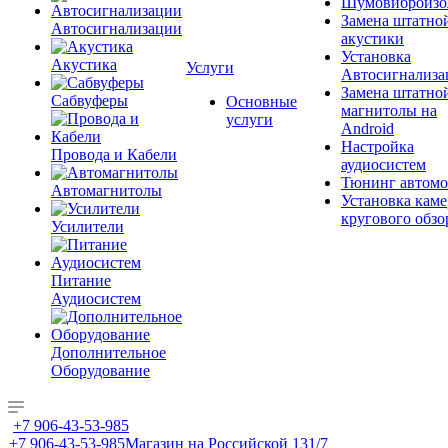
Шумовиброизо
Замена штатно
Автосигнализации
акустики
Установка
Акустика
Услуги
Автосигнализа
Замена штатно
Сабвуферы
Основные
магнитолы на
услуги
Android
Настройка
Провода и Кабели
аудиосистем
Тюнинг автомо
Автомагнитолы
Установка каме
кругового обзо
Усилители
Питание
Аудиосистем
Дополнительное
Оборудование
+7 906-43-53-985
+7 906-43-53-985
Магазин на Российской 131/7