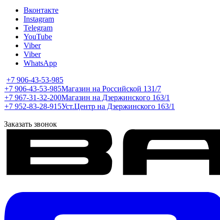
Вконтакте
Instagram
Telegram
YouTube
Viber
Viber
WhatsApp
+7 906-43-53-985
+7 906-43-53-985
Магазин на Российской 131/7
+7 967-31-32-200
Магазин на Дзержинского 163/1
+7 952-83-28-915
Уст.Центр на Дзержинского 163/1
Заказать звонок