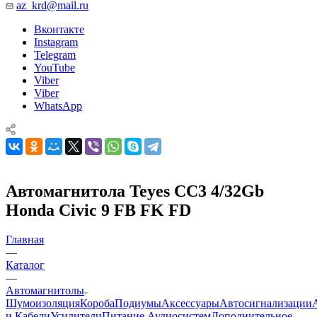
az_krd@mail.ru
Вконтакте
Instagram
Telegram
YouTube
Viber
Viber
WhatsApp
Автомагнитола Teyes CC3 4/32Gb
Honda Civic 9 FB FK FD
Главная
—
Каталог
—
Автомагнитолы
Шумоизоляция
Короба
Подиумы
Аксессуары
Автосигнализации
и Кабели
Усилители
Питание Аудиосистем
Дополнительное