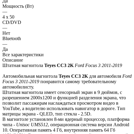
Да
Мощность (Вт)
—
4 х 50
CD/DVD
—
Нет
Bluetooth
—
Да
Все характеристики
Описание
Штатная магнитола
Teyes СС3 2K
Ford Focus 3 2011-2019
Автомобильная магнитола
Teyes СС3 2K
для автомобиля
Ford
Focus 3 2011-2019
понравится самому требовательному
автомобилисту.
Штатная магнитола имеет сенсорный экран в 9 дюймов, с
разрешением 2000х1200 и функцией разделения экрана, что
позволит пассажирам наслаждаться просмотром видео в
YouTube, а водителю использовать навигатор в дороге. Тип
матрицы экрана - QLED, тип стекла - 2.5D.
В магнитоле установлен 8-ми ядерный процессор, платформа
чипа -
Unisoc UMS512
, операционная система версии Android
10. Оперативная память 4 Гб, внутренняя память 64 Гб