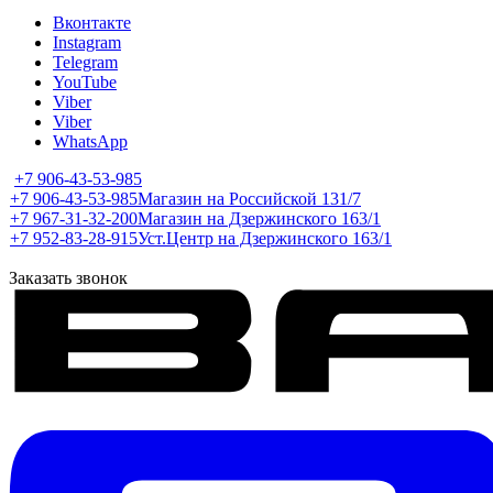
Вконтакте
Instagram
Telegram
YouTube
Viber
Viber
WhatsApp
+7 906-43-53-985
+7 906-43-53-985
Магазин на Российской 131/7
+7 967-31-32-200
Магазин на Дзержинского 163/1
+7 952-83-28-915
Уст.Центр на Дзержинского 163/1
Заказать звонок