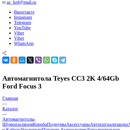
az_krd@mail.ru
Вконтакте
Instagram
Telegram
YouTube
Viber
Viber
WhatsApp
Автомагнитола Teyes CC3 2K 4/64Gb
Ford Focus 3
Главная
—
Каталог
—
Автомагнитолы
Шумоизоляция
Короба
Подиумы
Аксессуары
Автосигнализации
и Кабели
Усилители
Питание Аудиосистем
Дополнительное