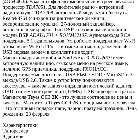
(4Gb/64Gb). В магнитофон автомобильный встроен звуковой
процессор
TDA7851
. Для любителей радио - встроенный
радио модуль TDA7708, встроенный модуль чип блютуз -
Realtek8761 (синхронизация телефонной книги,
воспроизведение музыки), 27-полосный эквалайзер,
встроенный микрофон. Тип
DSP
- независимый двойной
модуль
DSP
ADAU1701 + ROHM32107
. Аудиовыходы RCA-
поддержка 5.1 аудиовыходов. Устройство поддерживает Wi-Fi
в том числе Wi-Fi 5 ГГц - с возможностью подключения 4G
USB модема (модем в комплект не входит).
Магнитола для автомобиля
Ford Focus 3 2011-2019
имеет
встроенную навигацию, языковое меню на русском языке,
наличие GPS приемника, поддержка ГЛОНАСС.
Поддерживаемые носители - USB Flash / HDD / MicroSD и 3
выхода USB 2.0. Также к устройству подключаются
аксессуары – камера заднего вида, диагностический адаптер
OBD, система контроля шин (TPMS), USB видеорегистратор.
Магнитола
Teyes СС3 2K
- это лучшее соотношение цены и
качества. Магнитола
Teyes CC3 2K
с мощным чистым звуком
- это отличный подарок папе, парню, брату на праздник, День
рождения, 23 февраля.
Характеристики
Типоразмер
9 дюймов