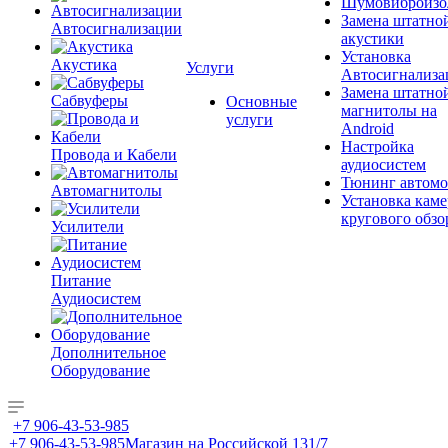
Шумовиброизо
Замена штатно
Автосигнализации
акустики
Установка
Акустика
Услуги
Автосигнализа
Замена штатно
Сабвуферы
Основные
магнитолы на
услуги
Android
Настройка
Провода и Кабели
аудиосистем
Тюнинг автомо
Автомагнитолы
Установка каме
кругового обзо
Усилители
Питание
Аудиосистем
Дополнительное
Оборудование
+7 906-43-53-985
+7 906-43-53-985
Магазин на Российской 131/7