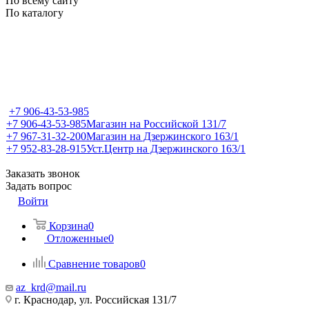
По всему сайту
По каталогу
+7 906-43-53-985
+7 906-43-53-985
Магазин на Российской 131/7
+7 967-31-32-200
Магазин на Дзержинского 163/1
+7 952-83-28-915
Уст.Центр на Дзержинского 163/1
Заказать звонок
Задать вопрос
Войти
Корзина
0
Отложенные
0
Сравнение товаров
0
az_krd@mail.ru
г. Краснодар, ул. Российская 131/7