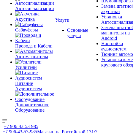
Шумовиброизо
Замена штатно
Автосигнализации
акустики
Установка
Акустика
Услуги
Автосигнализа
Замена штатно
Сабвуферы
Основные
магнитолы на
услуги
Android
Настройка
Провода и Кабели
аудиосистем
Тюнинг автомо
Автомагнитолы
Установка каме
кругового обзо
Усилители
Питание
Аудиосистем
Дополнительное
Оборудование
+7 906-43-53-985
+7 906-43-53-985
Магазин на Российской 131/7