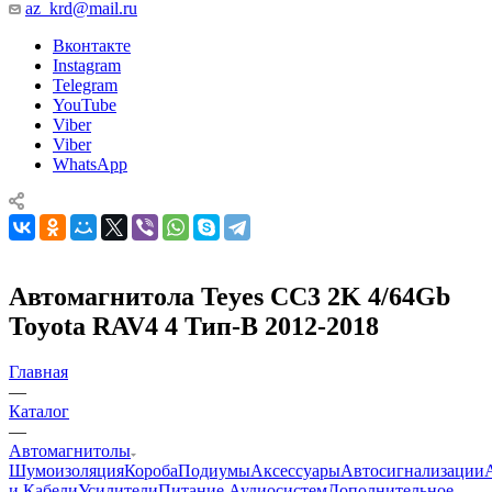
az_krd@mail.ru
Вконтакте
Instagram
Telegram
YouTube
Viber
Viber
WhatsApp
Автомагнитола Teyes CC3 2K 4/64Gb
Toyota RAV4 4 Тип-B 2012-2018
Главная
—
Каталог
—
Автомагнитолы
Шумоизоляция
Короба
Подиумы
Аксессуары
Автосигнализации
и Кабели
Усилители
Питание Аудиосистем
Дополнительное