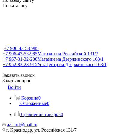
По всему сайту
По каталогу
+7 906-43-53-985
+7 906-43-53-985
Магазин на Российской 131/7
+7 967-31-32-200
Магазин на Дзержинского 163/1
+7 952-83-28-915
Уст.Центр на Дзержинского 163/1
Заказать звонок
Задать вопрос
Войти
Корзина
0
Отложенные
0
Сравнение товаров
0
az_krd@mail.ru
г. Краснодар, ул. Российская 131/7