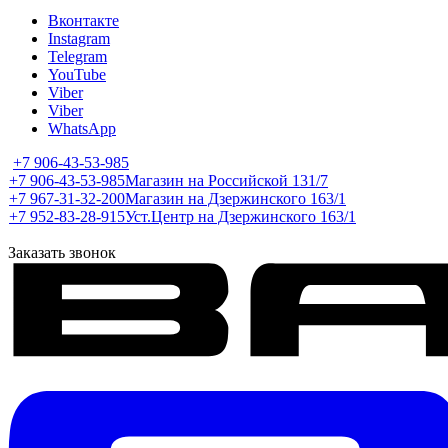
Вконтакте
Instagram
Telegram
YouTube
Viber
Viber
WhatsApp
+7 906-43-53-985
+7 906-43-53-985
Магазин на Российской 131/7
+7 967-31-32-200
Магазин на Дзержинского 163/1
+7 952-83-28-915
Уст.Центр на Дзержинского 163/1
Заказать звонок