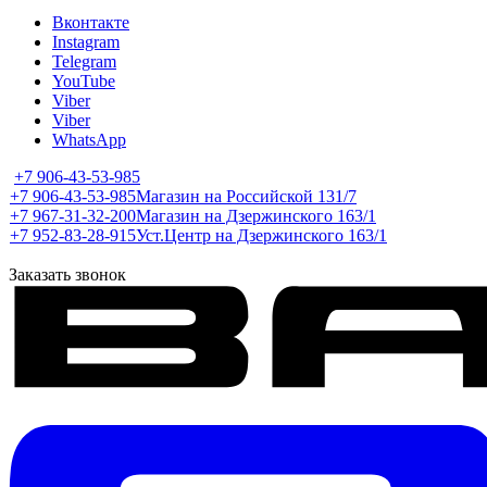
Вконтакте
Instagram
Telegram
YouTube
Viber
Viber
WhatsApp
+7 906-43-53-985
+7 906-43-53-985
Магазин на Российской 131/7
+7 967-31-32-200
Магазин на Дзержинского 163/1
+7 952-83-28-915
Уст.Центр на Дзержинского 163/1
Заказать звонок