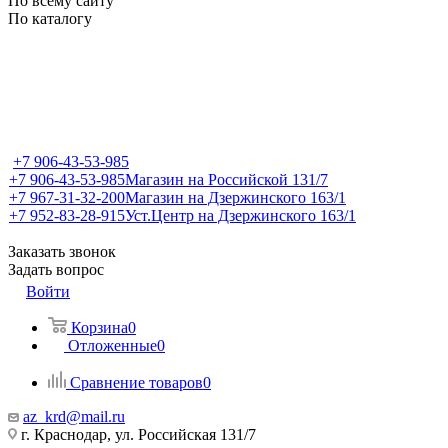
По всему сайту
По каталогу
+7 906-43-53-985
+7 906-43-53-985
Магазин на Российской 131/7
+7 967-31-32-200
Магазин на Дзержинского 163/1
+7 952-83-28-915
Уст.Центр на Дзержинского 163/1
Заказать звонок
Задать вопрос
Войти
Корзина
0
Отложенные
0
Сравнение товаров
0
az_krd@mail.ru
г. Краснодар, ул. Российская 131/7