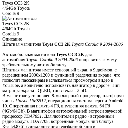
Описание
Штатная магнитола
Teyes СС3 2K
Toyota Corolla 9 2004-2006
Автомобильная магнитола
Teyes СС3 2K
для
автомобиля
Toyota Corolla 9 2004-2006
понравится самому
требовательному автомобилисту.
Штатная магнитола имеет сенсорный экран в 9 дюймов, с
разрешением 2000х1200 и функцией разделения экрана, что
позволит пассажирам наслаждаться просмотром видео в
YouTube, а водителю использовать навигатор в дороге. Тип
матрицы экрана - QLED, тип стекла - 2.5D.
В магнитоле установлен 8-ми ядерный процессор, платформа
чипа -
Unisoc UMS512
, операционная система версии Android
10. Оперативная память 4 Гб, внутренняя память 64 Гб
(4Gb/64Gb). В магнитофон автомобильный встроен звуковой
процессор
TDA7851
. Для любителей радио - встроенный
радио модуль TDA7708, встроенный модуль чип блютуз -
Realtek8761 (синхронизация телефонной книги,