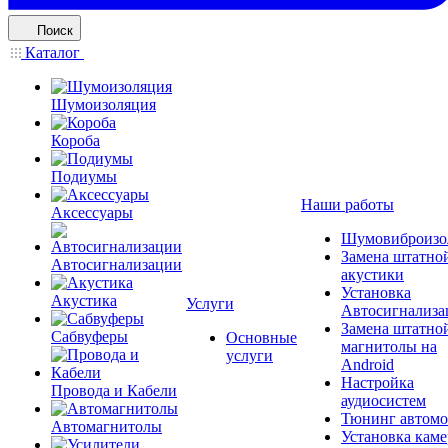
Поиск
Каталог
Шумоизоляция
Короба
Подиумы
Наши работы
Аксессуары
Шумовиброизо
Замена штатно
Автосигнализации
акустики
Установка
Акустика
Услуги
Автосигнализа
Замена штатно
Сабвуферы
Основные
магнитолы на
услуги
Android
Настройка
Провода и Кабели
аудиосистем
Тюнинг автомо
Автомагнитолы
Установка каме