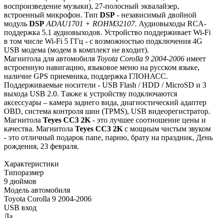
воспроизведение музыки), 27-полосный эквалайзер,
встроенный микрофон. Тип
DSP
- независимый двойной
модуль
DSP
ADAU1701 + ROHM32107
. Аудиовыходы RCA-
поддержка 5.1 аудиовыходов. Устройство поддерживает Wi-Fi
в том числе Wi-Fi 5 ГГц - с возможностью подключения 4G
USB модема (модем в комплект не входит).
Магнитола для автомобиля
Toyota Corolla 9 2004-2006
имеет
встроенную навигацию, языковое меню на русском языке,
наличие GPS приемника, поддержка ГЛОНАСС.
Поддерживаемые носители - USB Flash / HDD / MicroSD и 3
выхода USB 2.0. Также к устройству подключаются
аксессуары – камера заднего вида, диагностический адаптер
OBD, система контроля шин (TPMS), USB видеорегистратор.
Магнитола
Teyes СС3 2K
- это лучшее соотношение цены и
качества. Магнитола
Teyes CC3 2K
с мощным чистым звуком
- это отличный подарок папе, парню, брату на праздник, День
рождения, 23 февраля.
Характеристики
Типоразмер
9 дюймов
Модель автомобиля
Toyota Corolla 9 2004-2006
USB вход
Да