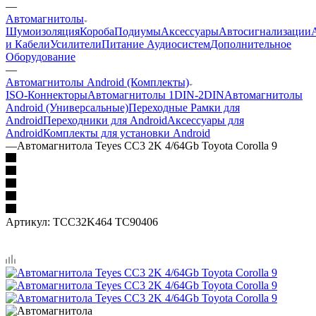
—
Автомагнитолы
Шумоизоляция
Короба
Подиумы
Аксессуары
Автосигнализации
и Кабели
Усилители
Питание Аудиосистем
Дополнительное
Оборудование
—
Автомагнитолы Android (Комплекты)
ISO-Коннекторы
Автомагнитолы 1DIN-2DIN
Автомагнитолы
Android (Универсальные)
Переходные Рамки для
Android
Переходники для Android
Аксессуары для
Android
Комплекты для установки Android
—
Автомагнитола Teyes CC3 2K 4/64Gb Toyota Corolla 9
Артикул:
TCC32K464 TC90406