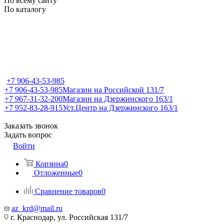
По всему сайту
По каталогу
+7 906-43-53-985
+7 906-43-53-985
Магазин на Российской 131/7
+7 967-31-32-200
Магазин на Дзержинского 163/1
+7 952-83-28-915
Уст.Центр на Дзержинского 163/1
Заказать звонок
Задать вопрос
Войти
Корзина
0
Отложенные
0
Сравнение товаров
0
az_krd@mail.ru
г. Краснодар, ул. Российская 131/7