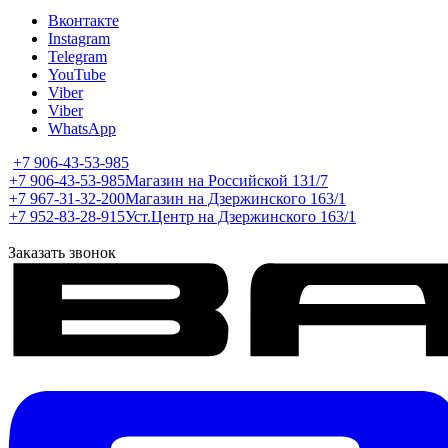
Вконтакте
Instagram
Telegram
YouTube
Viber
Viber
WhatsApp
+7 906-43-53-985
+7 906-43-53-985
Магазин на Российской 131/7
+7 967-31-32-200
Магазин на Дзержинского 163/1
+7 952-83-28-915
Уст.Центр на Дзержинского 163/1
Заказать звонок