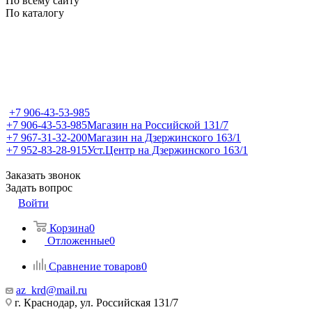
По всему сайту
По каталогу
+7 906-43-53-985
+7 906-43-53-985
Магазин на Российской 131/7
+7 967-31-32-200
Магазин на Дзержинского 163/1
+7 952-83-28-915
Уст.Центр на Дзержинского 163/1
Заказать звонок
Задать вопрос
Войти
Корзина
0
Отложенные
0
Сравнение товаров
0
az_krd@mail.ru
г. Краснодар, ул. Российская 131/7