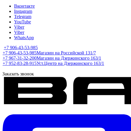
Вконтакте
Instagram
Telegram
YouTube
Viber
Viber
WhatsApp
+7 906-43-53-985
+7 906-43-53-985
Магазин на Российской 131/7
+7 967-31-32-200
Магазин на Дзержинского 163/1
+7 952-83-28-915
Уст.Центр на Дзержинского 163/1
Заказать звонок