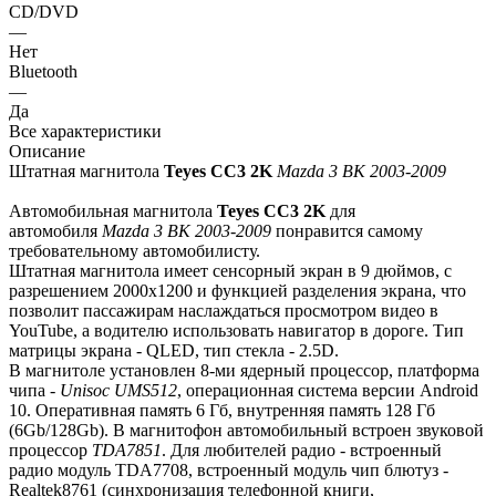
CD/DVD
—
Нет
Bluetooth
—
Да
Все характеристики
Описание
Штатная магнитола
Teyes СС3 2K
Mazda 3 BK 2003-2009
Автомобильная магнитола
Teyes СС3 2K
для
автомобиля
Mazda 3 BK 2003-2009
понравится самому
требовательному автомобилисту.
Штатная магнитола имеет сенсорный экран в 9 дюймов, с
разрешением 2000х1200 и функцией разделения экрана, что
позволит пассажирам наслаждаться просмотром видео в
YouTube, а водителю использовать навигатор в дороге. Тип
матрицы экрана - QLED, тип стекла - 2.5D.
В магнитоле установлен 8-ми ядерный процессор, платформа
чипа -
Unisoc UMS512
, операционная система версии Android
10. Оперативная память 6 Гб, внутренняя память 128 Гб
(6Gb/128Gb). В магнитофон автомобильный встроен звуковой
процессор
TDA7851
. Для любителей радио - встроенный
радио модуль TDA7708, встроенный модуль чип блютуз -
Realtek8761 (синхронизация телефонной книги,