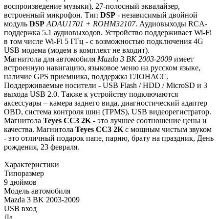
воспроизведение музыки), 27-полосный эквалайзер,
встроенный микрофон. Тип
DSP
- независимый двойной
модуль
DSP
ADAU1701 + ROHM32107
. Аудиовыходы RCA-
поддержка 5.1 аудиовыходов. Устройство поддерживает Wi-Fi
в том числе Wi-Fi 5 ГГц - с возможностью подключения 4G
USB модема (модем в комплект не входит).
Магнитола для автомобиля
Mazda 3 BK 2003-2009
имеет
встроенную навигацию, языковое меню на русском языке,
наличие GPS приемника, поддержка ГЛОНАСС.
Поддерживаемые носители - USB Flash / HDD / MicroSD и 3
выхода USB 2.0. Также к устройству подключаются
аксессуары – камера заднего вида, диагностический адаптер
OBD, система контроля шин (TPMS), USB видеорегистратор.
Магнитола
Teyes СС3 2K
- это лучшее соотношение цены и
качества. Магнитола
Teyes CC3 2K
с мощным чистым звуком
- это отличный подарок папе, парню, брату на праздник, День
рождения, 23 февраля.
Характеристики
Типоразмер
9 дюймов
Модель автомобиля
Mazda 3 BK 2003-2009
USB вход
Да