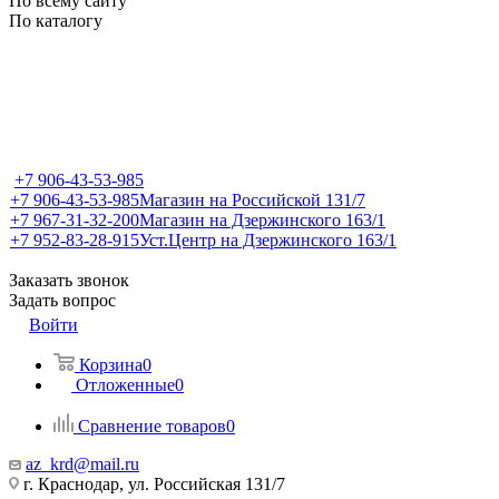
По всему сайту
По каталогу
+7 906-43-53-985
+7 906-43-53-985
Магазин на Российской 131/7
+7 967-31-32-200
Магазин на Дзержинского 163/1
+7 952-83-28-915
Уст.Центр на Дзержинского 163/1
Заказать звонок
Задать вопрос
Войти
Корзина
0
Отложенные
0
Сравнение товаров
0
az_krd@mail.ru
г. Краснодар, ул. Российская 131/7