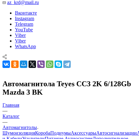
az_krd@mail.ru
Вконтакте
Instagram
Telegram
YouTube
Viber
Viber
WhatsApp
Автомагнитола Teyes CC3 2K 6/128Gb
Mazda 3 BK
Главная
—
Каталог
—
Автомагнитолы
Шумоизоляция
Короба
Подиумы
Аксессуары
Автосигнализации
и Кабели
Усилители
Питание Аудиосистем
Дополнительное