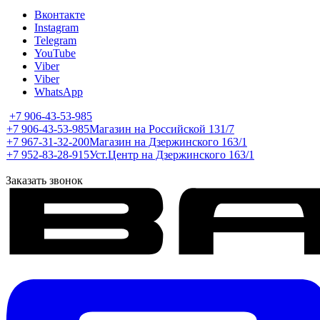
Вконтакте
Instagram
Telegram
YouTube
Viber
Viber
WhatsApp
+7 906-43-53-985
+7 906-43-53-985
Магазин на Российской 131/7
+7 967-31-32-200
Магазин на Дзержинского 163/1
+7 952-83-28-915
Уст.Центр на Дзержинского 163/1
Заказать звонок