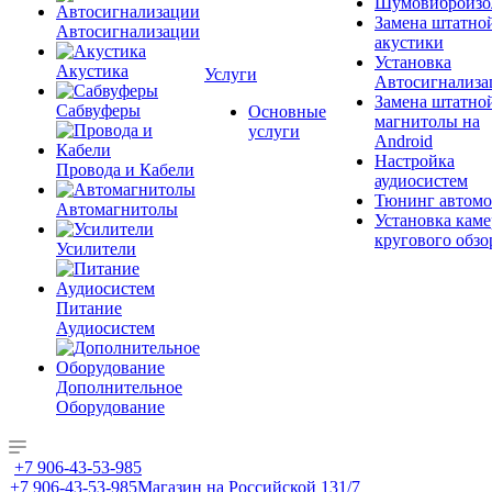
Шумовиброизо
Замена штатно
Автосигнализации
акустики
Установка
Акустика
Услуги
Автосигнализа
Замена штатно
Сабвуферы
Основные
магнитолы на
услуги
Android
Настройка
Провода и Кабели
аудиосистем
Тюнинг автомо
Автомагнитолы
Установка каме
кругового обзо
Усилители
Питание
Аудиосистем
Дополнительное
Оборудование
+7 906-43-53-985
+7 906-43-53-985
Магазин на Российской 131/7