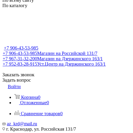
По всему сайту
По каталогу
+7 906-43-53-985
+7 906-43-53-985
Магазин на Российской 131/7
+7 967-31-32-200
Магазин на Дзержинского 163/1
+7 952-83-28-915
Уст.Центр на Дзержинского 163/1
Заказать звонок
Задать вопрос
Войти
Корзина
0
Отложенные
0
Сравнение товаров
0
az_krd@mail.ru
г. Краснодар, ул. Российская 131/7