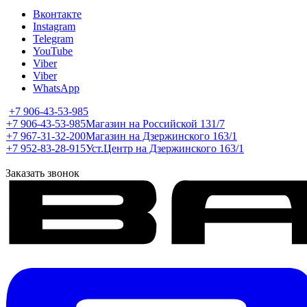
Вконтакте
Instagram
Telegram
YouTube
Viber
Viber
WhatsApp
+7 906-43-53-985
+7 906-43-53-985
Магазин на Российской 131/7
+7 967-31-32-200
Магазин на Дзержинского 163/1
+7 952-83-28-915
Уст.Центр на Дзержинского 163/1
Заказать звонок