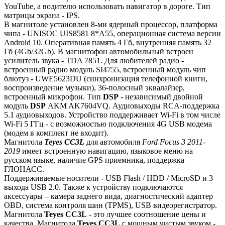
YouTube, а водителю использовать навигатор в дороге. Тип
матрицы экрана - IPS.
В магнитоле установлен 8-ми ядерный процессор, платформа
чипа - UNISOC UIS8581 8*A55, операционная система версии
Android 10. Оперативная память 4 Гб, внутренняя память 32
Гб (4Gb/32Gb). В магнитофон автомобильный встроен
усилитель звука - TDA 7851. Для любителей радио -
встроенный радио модуль SI4755, встроенный модуль чип
блютуз - UWE5623DU (синхронизация телефонной книги,
воспроизведение музыки), 36-полосный эквалайзер,
встроенный микрофон. Тип
DSP
- независимый двойной
модуль
DSP
AKM AK7604VQ. Аудиовыходы RCA-поддержка
5.1 аудиовыходов. Устройство поддерживает Wi-Fi в том числе
Wi-Fi 5 ГГц - с возможностью подключения 4G USB модема
(модем в комплект не входит).
Магнитола
Teyes СС3L
для автомобиля
Ford Focus 3 2011-
2019
имеет встроенную навигацию, языковое меню на
русском языке, наличие GPS приемника, поддержка
ГЛОНАСС.
Поддерживаемые носители - USB Flash / HDD / MicroSD и 3
выхода USB 2.0. Также к устройству подключаются
аксессуары – камера заднего вида, диагностический адаптер
OBD, система контроля шин (TPMS), USB видеорегистратор.
Магнитола
Teyes СС3L
- это лучшее соотношение цены и
качества. Магнитола
Teyes CC3L
с мощным чистым звуком -