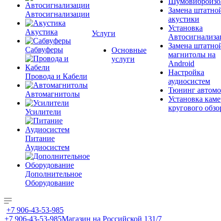
Шумовиброизо
Замена штатно
Автосигнализации
акустики
Установка
Акустика
Услуги
Автосигнализа
Замена штатно
Сабвуферы
Основные
магнитолы на
услуги
Android
Настройка
Провода и Кабели
аудиосистем
Тюнинг автомо
Автомагнитолы
Установка каме
кругового обзо
Усилители
Питание
Аудиосистем
Дополнительное
Оборудование
+7 906-43-53-985
+7 906-43-53-985
Магазин на Российской 131/7