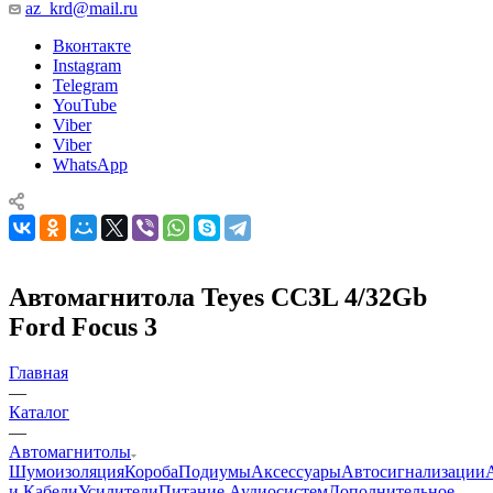
az_krd@mail.ru
Вконтакте
Instagram
Telegram
YouTube
Viber
Viber
WhatsApp
Автомагнитола Teyes CC3L 4/32Gb
Ford Focus 3
Главная
—
Каталог
—
Автомагнитолы
Шумоизоляция
Короба
Подиумы
Аксессуары
Автосигнализации
и Кабели
Усилители
Питание Аудиосистем
Дополнительное