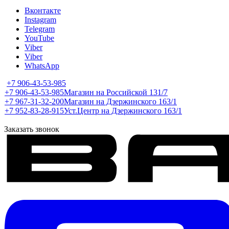
Вконтакте
Instagram
Telegram
YouTube
Viber
Viber
WhatsApp
+7 906-43-53-985
+7 906-43-53-985
Магазин на Российской 131/7
+7 967-31-32-200
Магазин на Дзержинского 163/1
+7 952-83-28-915
Уст.Центр на Дзержинского 163/1
Заказать звонок