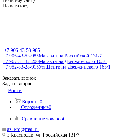
По всему сайту
По каталогу
+7 906-43-53-985
+7 906-43-53-985
Магазин на Российской 131/7
+7 967-31-32-200
Магазин на Дзержинского 163/1
+7 952-83-28-915
Уст.Центр на Дзержинского 163/1
Заказать звонок
Задать вопрос
Войти
Корзина
0
Отложенные
0
Сравнение товаров
0
az_krd@mail.ru
г. Краснодар, ул. Российская 131/7