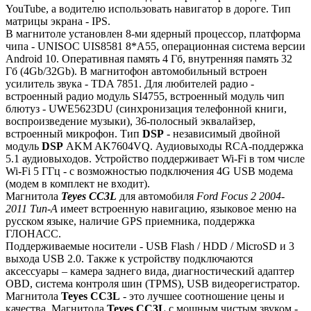
YouTube, а водителю использовать навигатор в дороге. Тип
матрицы экрана - IPS.
В магнитоле установлен 8-ми ядерный процессор, платформа
чипа - UNISOC UIS8581 8*A55, операционная система версии
Android 10. Оперативная память 4 Гб, внутренняя память 32
Гб (4Gb/32Gb). В магнитофон автомобильный встроен
усилитель звука - TDA 7851. Для любителей радио -
встроенный радио модуль SI4755, встроенный модуль чип
блютуз - UWE5623DU (синхронизация телефонной книги,
воспроизведение музыки), 36-полосный эквалайзер,
встроенный микрофон. Тип
DSP
- независимый двойной
модуль
DSP
AKM AK7604VQ. Аудиовыходы RCA-поддержка
5.1 аудиовыходов. Устройство поддерживает Wi-Fi в том числе
Wi-Fi 5 ГГц - с возможностью подключения 4G USB модема
(модем в комплект не входит).
Магнитола
Teyes СС3L
для автомобиля
Ford Focus 2 2004-
2011 Тип-A
имеет встроенную навигацию, языковое меню на
русском языке, наличие GPS приемника, поддержка
ГЛОНАСС.
Поддерживаемые носители - USB Flash / HDD / MicroSD и 3
выхода USB 2.0. Также к устройству подключаются
аксессуары – камера заднего вида, диагностический адаптер
OBD, система контроля шин (TPMS), USB видеорегистратор.
Магнитола
Teyes СС3L
- это лучшее соотношение цены и
качества. Магнитола
Teyes CC3L
с мощным чистым звуком -