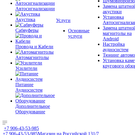
Шумовиброизо
Замена штатно
Автосигнализации
акустики
Установка
Акустика
Услуги
Автосигнализа
Замена штатно
Сабвуферы
Основные
магнитолы на
услуги
Android
Настройка
Провода и Кабели
аудиосистем
Тюнинг автомо
Автомагнитолы
Установка каме
кругового обзо
Усилители
Питание
Аудиосистем
Дополнительное
Оборудование
+7 906-43-53-985
+7 906-43-53-985
Магазин на Российской 131/7