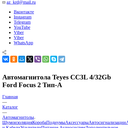
az_krd@mail.ru
Вконтакте
Instagram
Telegram
YouTube
Viber
Viber
WhatsApp
Автомагнитола Teyes CC3L 4/32Gb
Ford Focus 2 Тип-A
Главная
—
Каталог
—
Автомагнитолы
Шумоизоляция
Короба
Подиумы
Аксессуары
Автосигнализации
и Кабели
Усилители
Питание Аудиосистем
Дополнительное