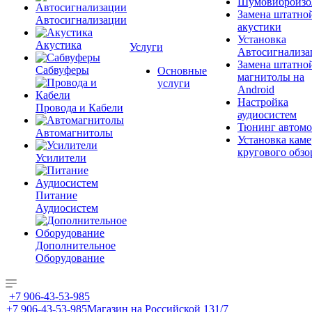
Шумовиброизо
Замена штатно
Автосигнализации
акустики
Установка
Акустика
Услуги
Автосигнализа
Замена штатно
Сабвуферы
Основные
магнитолы на
услуги
Android
Настройка
Провода и Кабели
аудиосистем
Тюнинг автомо
Автомагнитолы
Установка каме
кругового обзо
Усилители
Питание
Аудиосистем
Дополнительное
Оборудование
+7 906-43-53-985
+7 906-43-53-985
Магазин на Российской 131/7