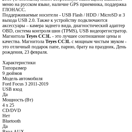
меню на русском языке, наличие GPS приемника, поддержка
ГЛОНАСС.
Поддерживаемые носители - USB Flash / HDD / MicroSD и 3
выхода USB 2.0. Также к устройству подключаются
аксессуары – камера заднего вида, диагностический адаптер
OBD, система контроля шин (TPMS), USB видеорегистратор.
Магнитола
Teyes СС3L
- это лучшее соотношение цены и
качества. Магнитола
Teyes CC3L
с мощным чистым звуком -
это отличный подарок папе, парню, брату на праздник, День
рождения, 23 февраля.
Характеристики
Типоразмер
9 дюймов
Модель автомобиля
Ford Focus 3 2011-2019
USB вход
Да
Мощность (Вт)
4 х 25
CD/DVD
Нет
Bluetooth
Да
Вход AUX