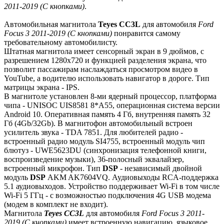
2011-2019 (С кнопками)
.
Автомобильная магнитола
Teyes СС3L
для автомобиля
Ford
Focus 3 2011-2019 (С кнопками)
понравится самому
требовательному автомобилисту.
Штатная магнитола имеет сенсорный экран в 9 дюймов, с
разрешением 1280х720 и функцией разделения экрана, что
позволит пассажирам наслаждаться просмотром видео в
YouTube, а водителю использовать навигатор в дороге. Тип
матрицы экрана - IPS.
В магнитоле установлен 8-ми ядерный процессор, платформа
чипа - UNISOC UIS8581 8*A55, операционная система версии
Android 10. Оперативная память 4 Гб, внутренняя память 32
Гб (4Gb/32Gb). В магнитофон автомобильный встроен
усилитель звука - TDA 7851. Для любителей радио -
встроенный радио модуль SI4755, встроенный модуль чип
блютуз - UWE5623DU (синхронизация телефонной книги,
воспроизведение музыки), 36-полосный эквалайзер,
встроенный микрофон. Тип
DSP
- независимый двойной
модуль
DSP
AKM AK7604VQ. Аудиовыходы RCA-поддержка
5.1 аудиовыходов. Устройство поддерживает Wi-Fi в том числе
Wi-Fi 5 ГГц - с возможностью подключения 4G USB модема
(модем в комплект не входит).
Магнитола
Teyes СС3L
для автомобиля
Ford Focus 3 2011-
2019 (С кнопками)
имеет встроенную навигацию, языковое