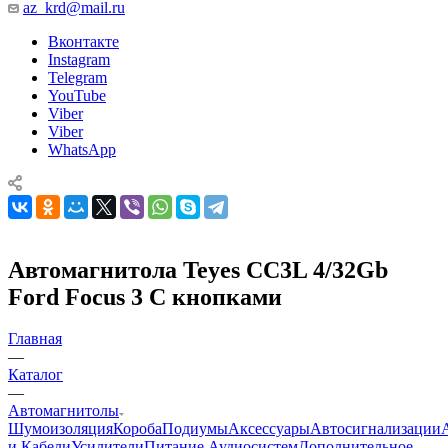
az_krd@mail.ru
Вконтакте
Instagram
Telegram
YouTube
Viber
Viber
WhatsApp
Автомагнитола Teyes CC3L 4/32Gb
Ford Focus 3 С кнопками
Главная
—
Каталог
—
Автомагнитолы
Шумоизоляция
Короба
Подиумы
Аксессуары
Автосигнализации
и Кабели
Усилители
Питание Аудиосистем
Дополнительное