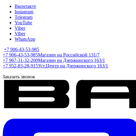
Вконтакте
Instagram
Telegram
YouTube
Viber
Viber
WhatsApp
+7 906-43-53-985
+7 906-43-53-985
Магазин на Российской 131/7
+7 967-31-32-200
Магазин на Дзержинского 163/1
+7 952-83-28-915
Уст.Центр на Дзержинского 163/1
Заказать звонок