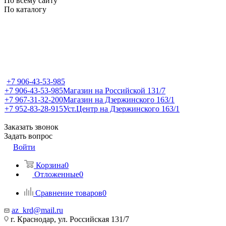
По всему сайту
По каталогу
+7 906-43-53-985
+7 906-43-53-985
Магазин на Российской 131/7
+7 967-31-32-200
Магазин на Дзержинского 163/1
+7 952-83-28-915
Уст.Центр на Дзержинского 163/1
Заказать звонок
Задать вопрос
Войти
Корзина
0
Отложенные
0
Сравнение товаров
0
az_krd@mail.ru
г. Краснодар, ул. Российская 131/7