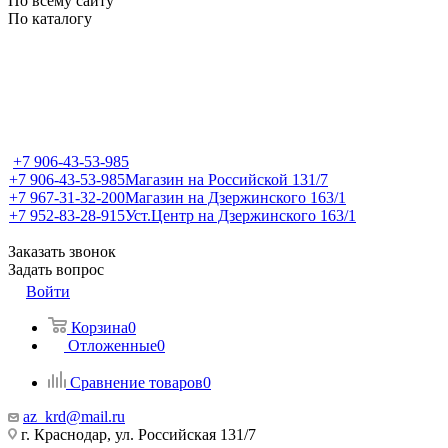
По всему сайту
По каталогу
+7 906-43-53-985
+7 906-43-53-985
Магазин на Российской 131/7
+7 967-31-32-200
Магазин на Дзержинского 163/1
+7 952-83-28-915
Уст.Центр на Дзержинского 163/1
Заказать звонок
Задать вопрос
Войти
Корзина
0
Отложенные
0
Сравнение товаров
0
az_krd@mail.ru
г. Краснодар, ул. Российская 131/7