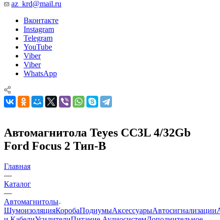
az_krd@mail.ru
Вконтакте
Instagram
Telegram
YouTube
Viber
Viber
WhatsApp
Автомагнитола Teyes CC3L 4/32Gb
Ford Focus 2 Тип-B
Главная
—
Каталог
—
Автомагнитолы
Шумоизоляция
Короба
Подиумы
Аксессуары
Автосигнализации
и Кабели
Усилители
Питание Аудиосистем
Дополнительное