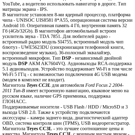
YouTube, а водителю использовать навигатор в дороге. Тип
матрицы экрана - IPS.
В магнитоле установлен 8-ми ядерный процессор, платформа
чипа - UNISOC UIS8581 8*A55, операционная система версии
Android 10. Оперативная память 4 Гб, внутренняя память 32
Гб (4Gb/32Gb). В магнитофон автомобильный встроен
усилитель звука - TDA 7851. Для любителей радио -
встроенный радио модуль SI4755, встроенный модуль чип
блютуз - UWE5623DU (синхронизация телефонной книги,
воспроизведение музыки), 36-полосный эквалайзер,
встроенный микрофон. Тип
DSP
- независимый двойной
модуль
DSP
AKM AK7604VQ. Аудиовыходы RCA-поддержка
5.1 аудиовыходов. Устройство поддерживает Wi-Fi в том числе
Wi-Fi 5 ГГц - с возможностью подключения 4G USB модема
(модем в комплект не входит).
Магнитола
Teyes СС3L
для автомобиля
Ford Focus 2 2004-
2011 Тип-B
имеет встроенную навигацию, языковое меню на
русском языке, наличие GPS приемника, поддержка
ГЛОНАСС.
Поддерживаемые носители - USB Flash / HDD / MicroSD и 3
выхода USB 2.0. Также к устройству подключаются
аксессуары – камера заднего вида, диагностический адаптер
OBD, система контроля шин (TPMS), USB видеорегистратор.
Магнитола
Teyes СС3L
- это лучшее соотношение цены и
качества. Магнитола
Teyes CC3L
с мощным чистым звуком -