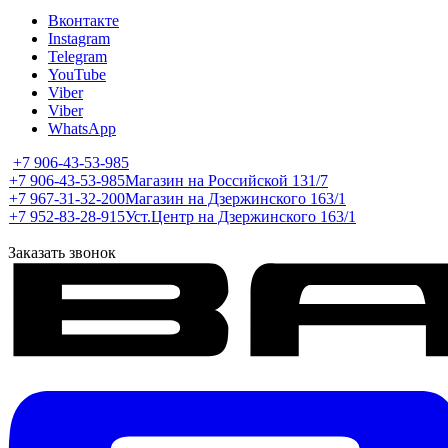
Вконтакте
Instagram
Telegram
YouTube
Viber
Viber
WhatsApp
+7 906-43-53-985
+7 906-43-53-985
Магазин на Российской 131/7
+7 967-31-32-200
Магазин на Дзержинского 163/1
+7 952-83-28-915
Уст.Центр на Дзержинского 163/1
Заказать звонок