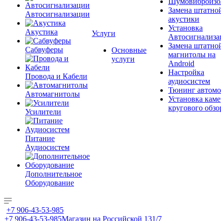
Шумовиброизо
Замена штатно
Автосигнализации
акустики
Установка
Акустика
Услуги
Автосигнализа
Замена штатно
Сабвуферы
Основные
магнитолы на
услуги
Android
Настройка
Провода и Кабели
аудиосистем
Тюнинг автомо
Автомагнитолы
Установка каме
кругового обзо
Усилители
Питание
Аудиосистем
Дополнительное
Оборудование
+7 906-43-53-985
+7 906-43-53-985
Магазин на Российской 131/7