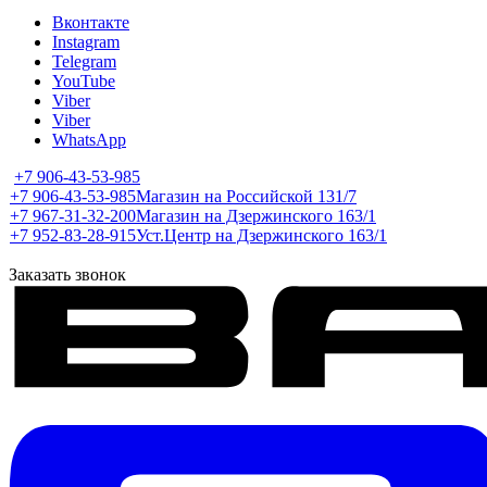
Вконтакте
Instagram
Telegram
YouTube
Viber
Viber
WhatsApp
+7 906-43-53-985
+7 906-43-53-985
Магазин на Российской 131/7
+7 967-31-32-200
Магазин на Дзержинского 163/1
+7 952-83-28-915
Уст.Центр на Дзержинского 163/1
Заказать звонок