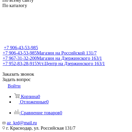
По всему сайту
По каталогу
+7 906-43-53-985
+7 906-43-53-985
Магазин на Российской 131/7
+7 967-31-32-200
Магазин на Дзержинского 163/1
+7 952-83-28-915
Уст.Центр на Дзержинского 163/1
Заказать звонок
Задать вопрос
Войти
Корзина
0
Отложенные
0
Сравнение товаров
0
az_krd@mail.ru
г. Краснодар, ул. Российская 131/7