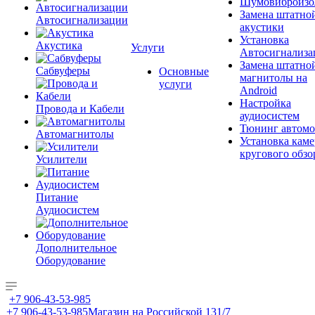
Шумовиброизо
Замена штатно
Автосигнализации
акустики
Установка
Акустика
Услуги
Автосигнализа
Замена штатно
Сабвуферы
Основные
магнитолы на
услуги
Android
Настройка
Провода и Кабели
аудиосистем
Тюнинг автомо
Автомагнитолы
Установка каме
кругового обзо
Усилители
Питание
Аудиосистем
Дополнительное
Оборудование
+7 906-43-53-985
+7 906-43-53-985
Магазин на Российской 131/7