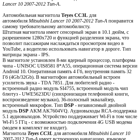
Lancer 10 2007-2012 Тип-A
.
Автомобильная магнитола
Teyes СС3L
для
автомобиля
Mitsubishi Lancer 10 2007-2012 Тип-A
понравится
самому требовательному автомобилисту.
Штатная магнитола имеет сенсорный экран в 10.1 дюйм, с
разрешением 1280х720 и функцией разделения экрана, что
позволит пассажирам наслаждаться просмотром видео в
YouTube, а водителю использовать навигатор в дороге. Тип
матрицы экрана - IPS.
В магнитоле установлен 8-ми ядерный процессор, платформа
чипа - UNISOC UIS8581 8*A55, операционная система версии
Android 10. Оперативная память 4 Гб, внутренняя память 32
Гб (4Gb/32Gb). В магнитофон автомобильный встроен
усилитель звука - TDA 7851. Для любителей радио -
встроенный радио модуль SI4755, встроенный модуль чип
блютуз - UWE5623DU (синхронизация телефонной книги,
воспроизведение музыки), 36-полосный эквалайзер,
встроенный микрофон. Тип
DSP
- независимый двойной
модуль
DSP
AKM AK7604VQ. Аудиовыходы RCA-поддержка
5.1 аудиовыходов. Устройство поддерживает Wi-Fi в том числе
Wi-Fi 5 ГГц - с возможностью подключения 4G USB модема
(модем в комплект не входит).
Магнитола
Teyes СС3L
для автомобиля
Mitsubishi Lancer 10
2007-2012 Тип-A
имеет встроенную навигацию, языковое