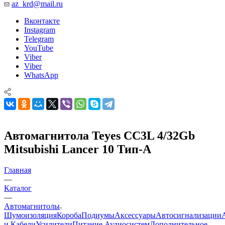
az_krd@mail.ru
Вконтакте
Instagram
Telegram
YouTube
Viber
Viber
WhatsApp
Автомагнитола Teyes CC3L 4/32Gb
Mitsubishi Lancer 10 Тип-A
Главная
—
Каталог
—
Автомагнитолы
Шумоизоляция
Короба
Подиумы
Аксессуары
Автосигнализации
и Кабели
Усилители
Питание Аудиосистем
Дополнительное