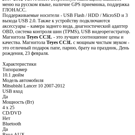
меню на русском языке, наличие GPS приемника, поддержка
ГЛОНАСС.
Поддерживаемые носители - USB Flash / HDD / MicroSD и 3
выхода USB 2.0. Также к устройству подключаются
аксессуары – камера заднего вида, диагностический адаптер
OBD, система контроля шин (TPMS), USB видеорегистратор.
Магнитола
Teyes СС3L
- это лучшее соотношение цены и
качества. Магнитола
Teyes CC3L
с мощным чистым звуком -
это отличный подарок папе, парню, брату на праздник, День
рождения, 23 февраля.
Характеристики
Типоразмер
10.1 дюйм
Модель автомобиля
Mitsubishi Lancer 10 2007-2012
USB вход
Да
Мощность (Вт)
4 х 25
CD/DVD
Нет
Bluetooth
Да
Вход AUX