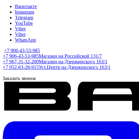
Вконтакте
Instagram
Telegram
YouTube
Viber
Viber
WhatsApp
+7 906-43-53-985
+7 906-43-53-985
Магазин на Российской 131/7
+7 967-31-32-200
Магазин на Дзержинского 163/1
+7 952-83-28-915
Уст.Центр на Дзержинского 163/1
Заказать звонок