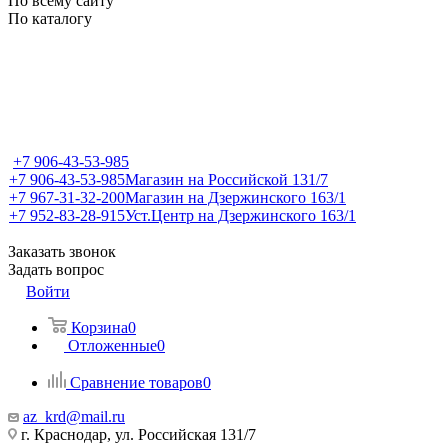
По всему сайту
По каталогу
+7 906-43-53-985
+7 906-43-53-985
Магазин на Российской 131/7
+7 967-31-32-200
Магазин на Дзержинского 163/1
+7 952-83-28-915
Уст.Центр на Дзержинского 163/1
Заказать звонок
Задать вопрос
Войти
Корзина
0
Отложенные
0
Сравнение товаров
0
az_krd@mail.ru
г. Краснодар, ул. Российская 131/7