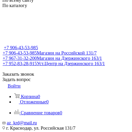
По всему сайту
По каталогу
+7 906-43-53-985
+7 906-43-53-985
Магазин на Российской 131/7
+7 967-31-32-200
Магазин на Дзержинского 163/1
+7 952-83-28-915
Уст.Центр на Дзержинского 163/1
Заказать звонок
Задать вопрос
Войти
Корзина
0
Отложенные
0
Сравнение товаров
0
az_krd@mail.ru
г. Краснодар, ул. Российская 131/7