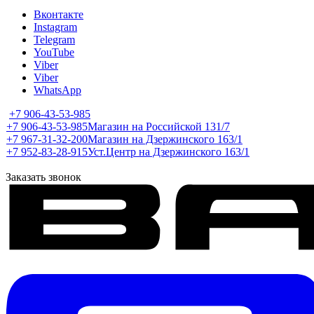
Вконтакте
Instagram
Telegram
YouTube
Viber
Viber
WhatsApp
+7 906-43-53-985
+7 906-43-53-985
Магазин на Российской 131/7
+7 967-31-32-200
Магазин на Дзержинского 163/1
+7 952-83-28-915
Уст.Центр на Дзержинского 163/1
Заказать звонок