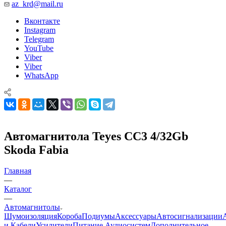
az_krd@mail.ru
Вконтакте
Instagram
Telegram
YouTube
Viber
Viber
WhatsApp
Автомагнитола Teyes CC3 4/32Gb
Skoda Fabia
Главная
—
Каталог
—
Автомагнитолы
Шумоизоляция
Короба
Подиумы
Аксессуары
Автосигнализации
и Кабели
Усилители
Питание Аудиосистем
Дополнительное