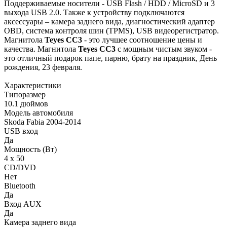
Поддерживаемые носители - USB Flash / HDD / MicroSD и 3
выхода USB 2.0. Также к устройству подключаются
аксессуары – камера заднего вида, диагностический адаптер
OBD, система контроля шин (TPMS), USB видеорегистратор.
Магнитола
Teyes СС3
- это лучшее соотношение цены и
качества. Магнитола
Teyes CC3
с мощным чистым звуком -
это отличный подарок папе, парню, брату на праздник, День
рождения, 23 февраля.
Характеристики
Типоразмер
10.1 дюймов
Модель автомобиля
Skoda Fabia 2004-2014
USB вход
Да
Мощность (Вт)
4 х 50
CD/DVD
Нет
Bluetooth
Да
Вход AUX
Да
Камера заднего вида