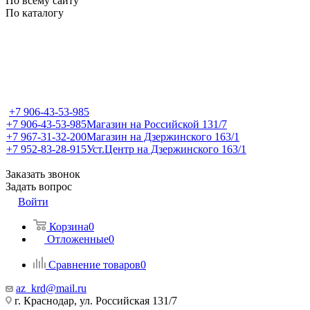
По всему сайту
По каталогу
+7 906-43-53-985
+7 906-43-53-985
Магазин на Российской 131/7
+7 967-31-32-200
Магазин на Дзержинского 163/1
+7 952-83-28-915
Уст.Центр на Дзержинского 163/1
Заказать звонок
Задать вопрос
Войти
Корзина
0
Отложенные
0
Сравнение товаров
0
az_krd@mail.ru
г. Краснодар, ул. Российская 131/7