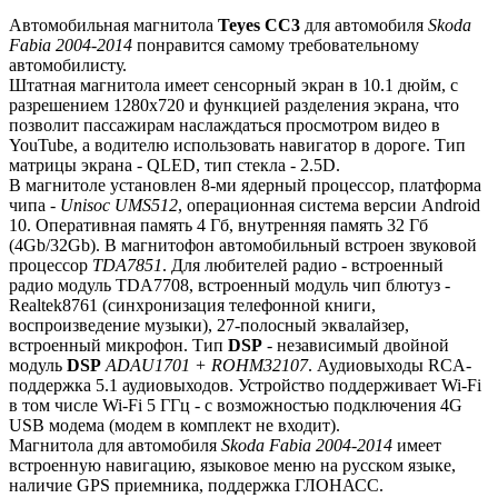
Автомобильная магнитола
Teyes СС3
для автомобиля
Skoda
Fabia 2004-2014
понравится самому требовательному
автомобилисту.
Штатная магнитола имеет сенсорный экран в 10.1 дюйм, с
разрешением 1280х720 и функцией разделения экрана, что
позволит пассажирам наслаждаться просмотром видео в
YouTube, а водителю использовать навигатор в дороге. Тип
матрицы экрана - QLED, тип стекла - 2.5D.
В магнитоле установлен 8-ми ядерный процессор, платформа
чипа -
Unisoc UMS512
, операционная система версии Android
10. Оперативная память 4 Гб, внутренняя память 32 Гб
(4Gb/32Gb). В магнитофон автомобильный встроен звуковой
процессор
TDA7851
. Для любителей радио - встроенный
радио модуль TDA7708, встроенный модуль чип блютуз -
Realtek8761 (синхронизация телефонной книги,
воспроизведение музыки), 27-полосный эквалайзер,
встроенный микрофон. Тип
DSP
- независимый двойной
модуль
DSP
ADAU1701 + ROHM32107
. Аудиовыходы RCA-
поддержка 5.1 аудиовыходов. Устройство поддерживает Wi-Fi
в том числе Wi-Fi 5 ГГц - с возможностью подключения 4G
USB модема (модем в комплект не входит).
Магнитола для автомобиля
Skoda Fabia 2004-2014
имеет
встроенную навигацию, языковое меню на русском языке,
наличие GPS приемника, поддержка ГЛОНАСС.