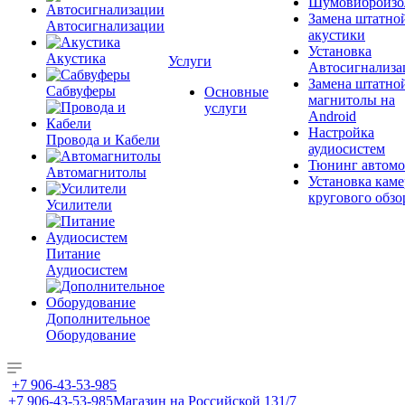
Шумовиброизо
Замена штатно
Автосигнализации
акустики
Установка
Акустика
Услуги
Автосигнализа
Замена штатно
Сабвуферы
Основные
магнитолы на
услуги
Android
Настройка
Провода и Кабели
аудиосистем
Тюнинг автомо
Автомагнитолы
Установка каме
кругового обзо
Усилители
Питание
Аудиосистем
Дополнительное
Оборудование
+7 906-43-53-985
+7 906-43-53-985
Магазин на Российской 131/7