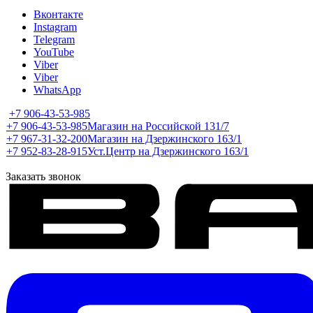
Вконтакте
Instagram
Telegram
YouTube
Viber
Viber
WhatsApp
+7 906-43-53-985
+7 906-43-53-985
Магазин на Российской 131/7
+7 967-31-32-200
Магазин на Дзержинского 163/1
+7 952-83-28-915
Уст.Центр на Дзержинского 163/1
Заказать звонок