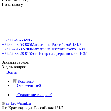
По всему сайту
По каталогу
+7 906-43-53-985
+7 906-43-53-985
Магазин на Российской 131/7
+7 967-31-32-200
Магазин на Дзержинского 163/1
+7 952-83-28-915
Уст.Центр на Дзержинского 163/1
Заказать звонок
Задать вопрос
Войти
Корзина
0
Отложенные
0
Сравнение товаров
0
az_krd@mail.ru
г. Краснодар, ул. Российская 131/7