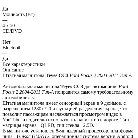
—
Да
Мощность (Вт)
—
4 х 50
CD/DVD
—
Нет
Bluetooth
—
Да
Все характеристики
Описание
Штатная магнитола
Teyes СС3
Ford Focus 2 2004-2011 Тип-A
Автомобильная магнитола
Teyes СС3
для автомобиля
Ford
Focus 2 2004-2011 Тип-A
понравится самому требовательному
автомобилисту.
Штатная магнитола имеет сенсорный экран в 9 дюймов, с
разрешением 1280х720 и функцией разделения экрана, что
позволит пассажирам наслаждаться просмотром видео в
YouTube, а водителю использовать навигатор в дороге. Тип
матрицы экрана - QLED, тип стекла - 2.5D.
В магнитоле установлен 8-ми ядерный процессор, платформа
чипа -
Unisoc UMS512
, операционная система версии Android