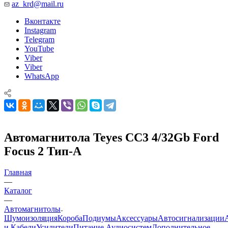
az_krd@mail.ru
Вконтакте
Instagram
Telegram
YouTube
Viber
Viber
WhatsApp
Автомагнитола Teyes CC3 4/32Gb Ford
Focus 2 Тип-A
Главная
—
Каталог
—
Автомагнитолы
Шумоизоляция
Короба
Подиумы
Аксессуары
Автосигнализации
и Кабели
Усилители
Питание Аудиосистем
Дополнительное