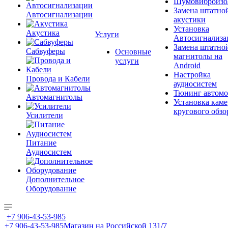
Шумовиброизо
Замена штатно
Автосигнализации
акустики
Установка
Акустика
Услуги
Автосигнализа
Замена штатно
Сабвуферы
Основные
магнитолы на
услуги
Android
Настройка
Провода и Кабели
аудиосистем
Тюнинг автомо
Автомагнитолы
Установка каме
кругового обзо
Усилители
Питание
Аудиосистем
Дополнительное
Оборудование
+7 906-43-53-985
+7 906-43-53-985
Магазин на Российской 131/7