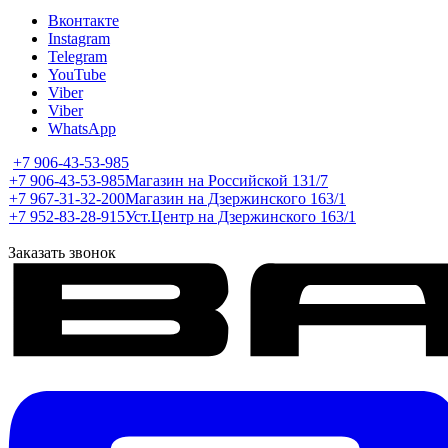
Вконтакте
Instagram
Telegram
YouTube
Viber
Viber
WhatsApp
+7 906-43-53-985
+7 906-43-53-985
Магазин на Российской 131/7
+7 967-31-32-200
Магазин на Дзержинского 163/1
+7 952-83-28-915
Уст.Центр на Дзержинского 163/1
Заказать звонок