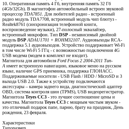
10. Оперативная память 4 Гб, внутренняя память 32 Гб
(4Gb/32Gb). В магнитофон автомобильный встроен звуковой
процессор
TDA7851
. Для любителей радио - встроенный
радио модуль TDA7708, встроенный модуль чип блютуз -
Realtek8761 (синхронизация телефонной книги,
воспроизведение музыки), 27-полосный эквалайзер,
встроенный микрофон. Тип
DSP
- независимый двойной
модуль
DSP
ADAU1701 + ROHM32107
. Аудиовыходы RCA-
поддержка 5.1 аудиовыходов. Устройство поддерживает Wi-Fi
в том числе Wi-Fi 5 ГГц - с возможностью подключения 4G
USB модема (модем в комплект не входит).
Магнитола для автомобиля
Ford Focus 2 2004-2011 Тип-
A
имеет встроенную навигацию, языковое меню на русском
языке, наличие GPS приемника, поддержка ГЛОНАСС.
Поддерживаемые носители - USB Flash / HDD / MicroSD и 3
выхода USB 2.0. Также к устройству подключаются
аксессуары – камера заднего вида, диагностический адаптер
OBD, система контроля шин (TPMS), USB видеорегистратор.
Магнитола
Teyes СС3
- это лучшее соотношение цены и
качества. Магнитола
Teyes CC3
с мощным чистым звуком -
это отличный подарок папе, парню, брату на праздник, День
рождения, 23 февраля.
Характеристики
Типоразмер