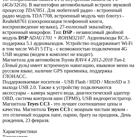
(4Gb/32Gb). В магнитофон автомобильный встроен звуковой
процессор
TDA7851
. Для любителей радио - встроенный
радио модуль TDA7708, встроенный модуль чип блютуз -
Realtek8761 (синхронизация телефонной книги,
воспроизведение музыки), 27-полосный эквалайзер,
встроенный микрофон. Тип
DSP
- независимый двойной
модуль
DSP
ADAU1701 + ROHM32107
. Аудиовыходы RCA-
поддержка 5.1 аудиовыходов. Устройство поддерживает Wi-Fi
в том числе Wi-Fi 5 ГГц - с возможностью подключения 4G
USB модема (модем в комплект не входит).
Магнитола для автомобиля
Toyota RAV4 4 2012-2018 Тип-L
(Левый руль)
имеет встроенную навигацию, языковое меню на
русском языке, наличие GPS приемника, поддержка
ГЛОНАСС.
Поддерживаемые носители - USB Flash / HDD / MicroSD и 3
выхода USB 2.0. Также к устройству подключаются
аксессуары – камера заднего вида, диагностический адаптер
OBD, система контроля шин (TPMS), USB видеорегистратор.
Магнитола
Teyes СС3
- это лучшее соотношение цены и
качества. Магнитола
Teyes CC3
с мощным чистым звуком -
это отличный подарок папе, парню, брату на праздник, День
рождения, 23 февраля.
Характеристики
Типоразмер