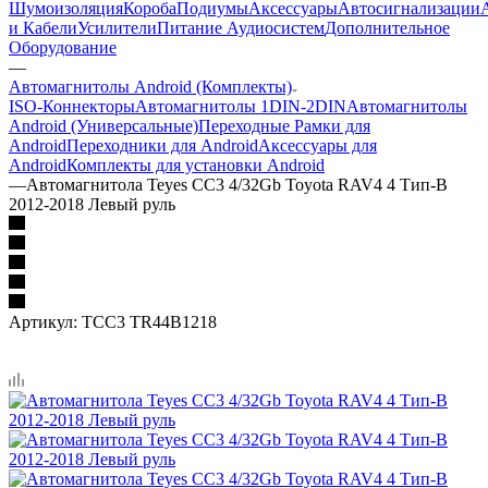
Шумоизоляция
Короба
Подиумы
Аксессуары
Автосигнализации
и Кабели
Усилители
Питание Аудиосистем
Дополнительное
Оборудование
—
Автомагнитолы Android (Комплекты)
ISO-Коннекторы
Автомагнитолы 1DIN-2DIN
Автомагнитолы
Android (Универсальные)
Переходные Рамки для
Android
Переходники для Android
Аксессуары для
Android
Комплекты для установки Android
—
Автомагнитола Teyes CC3 4/32Gb Toyota RAV4 4 Тип-B
2012-2018 Левый руль
Артикул:
TCC3 TR44B1218