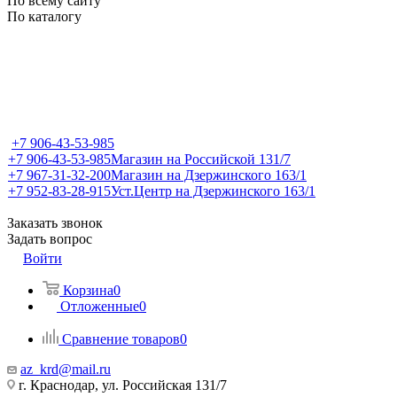
По всему сайту
По каталогу
+7 906-43-53-985
+7 906-43-53-985
Магазин на Российской 131/7
+7 967-31-32-200
Магазин на Дзержинского 163/1
+7 952-83-28-915
Уст.Центр на Дзержинского 163/1
Заказать звонок
Задать вопрос
Войти
Корзина
0
Отложенные
0
Сравнение товаров
0
az_krd@mail.ru
г. Краснодар, ул. Российская 131/7