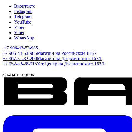
Вконтакте
Instagram
Telegram
YouTube
Viber
Viber
WhatsApp
+7 906-43-53-985
+7 906-43-53-985
Магазин на Российской 131/7
+7 967-31-32-200
Магазин на Дзержинского 163/1
+7 952-83-28-915
Уст.Центр на Дзержинского 163/1
Заказать звонок