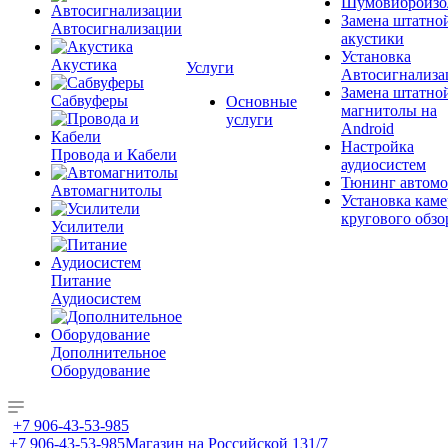
Шумовиброизо
Замена штатно
Автосигнализации
акустики
Установка
Акустика
Услуги
Автосигнализа
Замена штатно
Сабвуферы
Основные
магнитолы на
услуги
Android
Настройка
Провода и Кабели
аудиосистем
Тюнинг автомо
Автомагнитолы
Установка каме
кругового обзо
Усилители
Питание
Аудиосистем
Дополнительное
Оборудование
+7 906-43-53-985
+7 906-43-53-985
Магазин на Российской 131/7