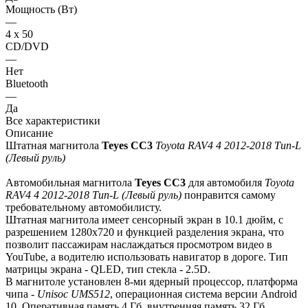
Мощность (Вт)
—
4 х 50
CD/DVD
—
Нет
Bluetooth
—
Да
Все характеристики
Описание
Штатная магнитола
Teyes СС3
Toyota RAV4 4 2012-2018 Тип-L
(Левый руль)
Автомобильная магнитола
Teyes СС3
для автомобиля
Toyota
RAV4 4 2012-2018 Тип-L (Левый руль)
понравится самому
требовательному автомобилисту.
Штатная магнитола имеет сенсорный экран в 10.1 дюйм, с
разрешением 1280х720 и функцией разделения экрана, что
позволит пассажирам наслаждаться просмотром видео в
YouTube, а водителю использовать навигатор в дороге. Тип
матрицы экрана - QLED, тип стекла - 2.5D.
В магнитоле установлен 8-ми ядерный процессор, платформа
чипа -
Unisoc UMS512
, операционная система версии Android
10. Оперативная память 4 Гб, внутренняя память 32 Гб