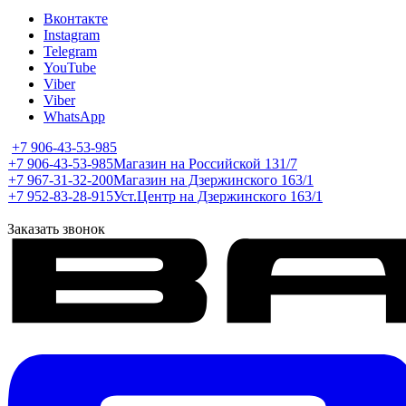
Вконтакте
Instagram
Telegram
YouTube
Viber
Viber
WhatsApp
+7 906-43-53-985
+7 906-43-53-985
Магазин на Российской 131/7
+7 967-31-32-200
Магазин на Дзержинского 163/1
+7 952-83-28-915
Уст.Центр на Дзержинского 163/1
Заказать звонок