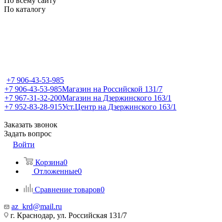
По всему сайту
По каталогу
+7 906-43-53-985
+7 906-43-53-985
Магазин на Российской 131/7
+7 967-31-32-200
Магазин на Дзержинского 163/1
+7 952-83-28-915
Уст.Центр на Дзержинского 163/1
Заказать звонок
Задать вопрос
Войти
Корзина
0
Отложенные
0
Сравнение товаров
0
az_krd@mail.ru
г. Краснодар, ул. Российская 131/7