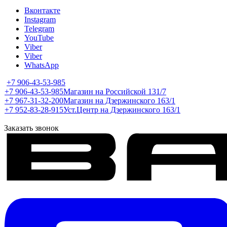
Вконтакте
Instagram
Telegram
YouTube
Viber
Viber
WhatsApp
+7 906-43-53-985
+7 906-43-53-985
Магазин на Российской 131/7
+7 967-31-32-200
Магазин на Дзержинского 163/1
+7 952-83-28-915
Уст.Центр на Дзержинского 163/1
Заказать звонок