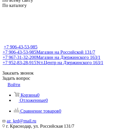
По всему сайту
По каталогу
+7 906-43-53-985
+7 906-43-53-985
Магазин на Российской 131/7
+7 967-31-32-200
Магазин на Дзержинского 163/1
+7 952-83-28-915
Уст.Центр на Дзержинского 163/1
Заказать звонок
Задать вопрос
Войти
Корзина
0
Отложенные
0
Сравнение товаров
0
az_krd@mail.ru
г. Краснодар, ул. Российская 131/7